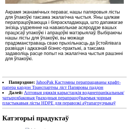
Акрамя эканамічных пераваг, нашы папяровыя лісты
для ўпакоўкі таксама экалагічна чыстыя. Яны цалкам
перапрацоўваюцца і біяраскладаюцца, што дапамагае
знізіць уздзеянне на навакольнае асяроддзе вашых
працэсаў упакоўкі і апрацоўкі матэрыялаў. Выбіраючы
нашы лісты для ўпакоўкі, вы можаце
прадэманстраваць сваю прыхільнасць да ўстойлівага
развіцця і адказнай бізнес-практыкі, а таксама
задаволіць расце попыт на экалагічна чыстыя рашэнні
для ўпакоўкі.
Папярэдняе:
JahooPak Кастомны перапрацаваны крафт-
папера кардон Транспартны ліст Папяровы паддон
Далей:
Аптовыя цяжкія карыстацкія воданепранікальныя/
чатырохбаковыя ўваходныя перапрацоўваемыя чорныя
пластыкавыя лісты HDPE для перавозкі аўтапагрузчыкаў
Катэгорыі прадуктаў