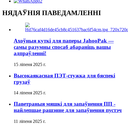
НЯДАЎНІЯ ПАВЕДАМЛЕННІ
Ахоўныя куткі для паперы JahooPak —
самы разумны спосаб абараніць вашы
адпраўленні!
15 ліпеня 2025 г.
Высокаякасная ПЭТ-стужка для бяспекі
грузаў
14 ліпеня 2025 г.
Паветраныя мяшкі для запаўнення ПП -
найлепшае рашэнне для запаўнення пустэч
11 ліпеня 2025 г.