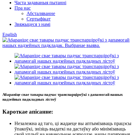
Часта задаваныя пытанні
Пра нас
Абсталяванне
Сертыфікат
Звяжыцеся з намі
English
Абараніце свае тавары падчас транспарціроўкі з дапамогай нашых
надзейных падкладных лістоў
Кароткае апісанне:
Незалежна ад таго, ці жадаеце вы аптымізаваць працэсы
ўпакоўкі, знізіць выдаткі на дастаўку або мінімізаваць
свой уплыў на навакольнае асяроддзе, нашы папяровыя