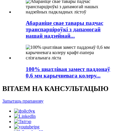
Абараніце свае тавары падчас
транспарціроўкі з дапамогай
нашай надзейнай...
100% цнатлівая замест паддонаў
0,6 мм карычневага колеру...
ВІТАЕМ НА КАНСУЛЬТАЦЫЮ
Запытаць прапанову