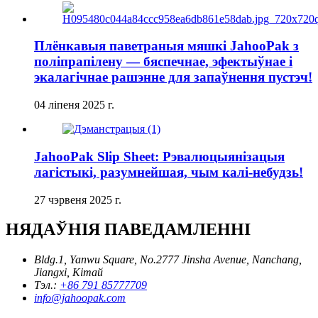
Плёнкавыя паветраныя мяшкі JahooPak з
поліпрапілену — бяспечнае, эфектыўнае і
экалагічнае рашэнне для запаўнення пустэч!
04 ліпеня 2025 г.
JahooPak Slip Sheet: Рэвалюцыянізацыя
лагістыкі, разумнейшая, чым калі-небудзь!
27 чэрвеня 2025 г.
НЯДАЎНІЯ ПАВЕДАМЛЕННІ
Bldg.1, Yanwu Square, No.2777 Jinsha Avenue, Nanchang,
Jiangxi, Кітай
Тэл.:
+86 791 85777709
info@jahoopak.com