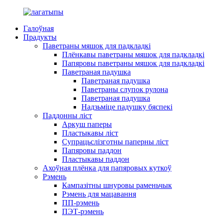
Галоўная
Прадукты
Паветраны мяшок для падкладкі
Плёнкавы паветраны мяшок для падкладкі
Папяровы паветраны мяшок для падкладкі
Паветраная падушка
Паветраная падушка
Паветраны слупок рулона
Паветраная падушка
Надзьміце падушку бяспекі
Паддонны ліст
Аркуш паперы
Пластыкавы ліст
Супрацьслізготны паперны ліст
Папяровы паддон
Пластыкавы паддон
Ахоўная плёнка для папяровых куткоў
Рэмень
Кампазітны шнуровы раменьчык
Рэмень для мацавання
ПП-рэмень
ПЭТ-рэмень