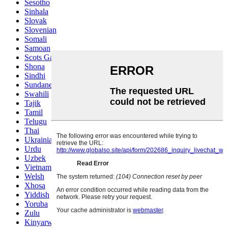
Sesotho
Sinhala
Slovak
Slovenian
Somali
Samoan
Scots Gaelic
Shona
Sindhi
Sundanese
Swahili
Tajik
Tamil
Telugu
Thai
Ukrainian
Urdu
Uzbek
Vietnamese
Welsh
Xhosa
Yiddish
Yoruba
Zulu
Kinyarwanda