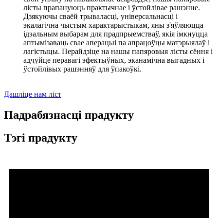
лісты прапануюць практычнае і ўстойлівае рашэнне.
Дзякуючы сваёй трываласці, універсальнасці і
экалагічна чыстым характарыстыкам, яны з'яўляюцца
ідэальным выбарам для прадпрыемстваў, якія імкнуцца
аптымізаваць свае аперацыі па апрацоўцы матэрыялаў і
лагістыцы. Перайдзіце на нашы папяровыя лісты сёння і
адчуйце перавагі эфектыўных, эканамічна выгадных і
ўстойлівых рашэнняў для ўпакоўкі.
Дашліце нам ліст
Падрабязнасці прадукту
Тэгі прадукту