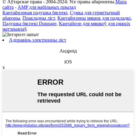
© Аўтарскае права - 2004-2024: Усе правы абаронены.
Мапа
сайта
-
AMP для мабільных прылад
Кантайнэрная падушка бяспекі
,
Сумка для герметычнай
абароны
,
Пракладны ліст
,
Кантайнэрны мяшок для падкладкі
,
Падушка бяспекі Dunnage
,
Кантайнэр для мяшкоў для цяжкіх
матэрыялаў
,
Адправіць электронны ліст
Андроід
iOS
x