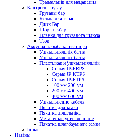
Трымальнік для мацавання
Кантроль грузаў
Грузавы бар
Бэлька для тэрасы
Джэк Бар
Шорынг-бар
Планка для грузавога шлюза
Трэк
Ахоўная пломба кантэйнера
Ушчыльняльнік балта
Ушчыльняльнік балта
Пластыкавы ўшчыльняльнік
Серыя JP-ERPS
Серыя JP-KTPS
Серыя JP-RTPS
100 мм-200 мм
200 мм-400 мм
400 мм-600 мм
Ушчыльненне кабеля
Пячатка для замка
Пячатка лічыльніка
Металічнае ўшчыльненне
Пячатка шлагбаумнага замка
Іншае
Навіны