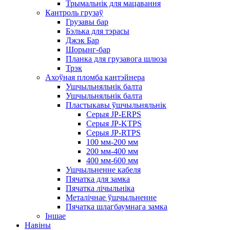
Трымальнік для мацавання
Кантроль грузаў
Грузавы бар
Бэлька для тэрасы
Джэк Бар
Шорынг-бар
Планка для грузавога шлюза
Трэк
Ахоўная пломба кантэйнера
Ушчыльняльнік балта
Ушчыльняльнік балта
Пластыкавы ўшчыльняльнік
Серыя JP-ERPS
Серыя JP-KTPS
Серыя JP-RTPS
100 мм-200 мм
200 мм-400 мм
400 мм-600 мм
Ушчыльненне кабеля
Пячатка для замка
Пячатка лічыльніка
Металічнае ўшчыльненне
Пячатка шлагбаумнага замка
Іншае
Навіны