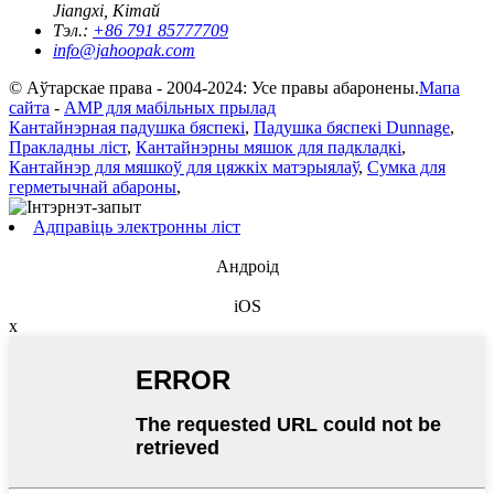
Jiangxi, Кітай
Тэл.:
+86 791 85777709
info@jahoopak.com
© Аўтарскае права - 2004-2024: Усе правы абаронены.
Мапа
сайта
-
AMP для мабільных прылад
Кантайнэрная падушка бяспекі
,
Падушка бяспекі Dunnage
,
Пракладны ліст
,
Кантайнэрны мяшок для падкладкі
,
Кантайнэр для мяшкоў для цяжкіх матэрыялаў
,
Сумка для
герметычнай абароны
,
Адправіць электронны ліст
Андроід
iOS
x