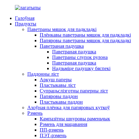
Галоўная
Прадукты
Паветраны мяшок для падкладкі
Плёнкавы паветраны мяшок для падкладкі
Папяровы паветраны мяшок для падкладкі
Паветраная падушка
Паветраная падушка
Паветраны слупок рулона
Паветраная падушка
Надзьміце падушку бяспекі
Паддонны ліст
Аркуш паперы
Пластыкавы ліст
Супрацьслізготны паперны ліст
Папяровы паддон
Пластыкавы паддон
Ахоўная плёнка для папяровых куткоў
Рэмень
Кампазітны шнуровы раменьчык
Рэмень для мацавання
ПП-рэмень
ПЭТ-рэмень