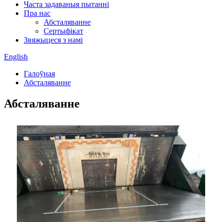
Часта задаваныя пытанні
Пра нас
Абсталяванне
Сертыфікат
Звяжыцеся з намі
English
Галоўная
Абсталяванне
Абсталяванне