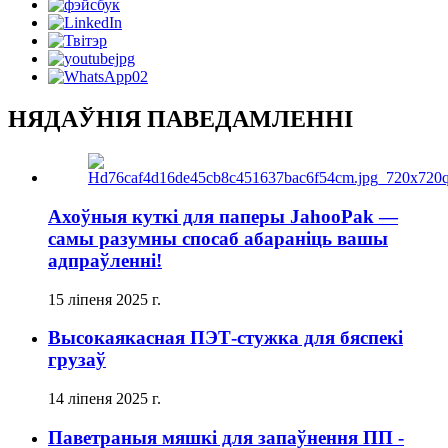
НЯДАЎНІЯ ПАВЕДАМЛЕННІ
Ахоўныя куткі для паперы JahooPak —
самы разумны спосаб абараніць вашы
адпраўленні!
15 ліпеня 2025 г.
Высокаякасная ПЭТ-стужка для бяспекі
грузаў
14 ліпеня 2025 г.
Паветраныя мяшкі для запаўнення ПП -