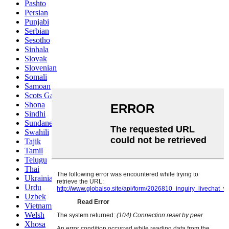
Pashto
Persian
Punjabi
Serbian
Sesotho
Sinhala
Slovak
Slovenian
Somali
Samoan
Scots Gaelic
Shona
Sindhi
Sundanese
Swahili
Tajik
Tamil
Telugu
Thai
Ukrainian
Urdu
Uzbek
Vietnamese
Welsh
Xhosa