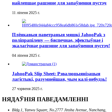
найлепшае рашэнне для запаўнення пустэч
11 ліпеня 2025 г.
Плёнкавыя паветраныя мяшкі JahooPak з
поліпрапілену — бяспечнае, эфектыўнае і
экалагічнае рашэнне для запаўнення пустэч!
04 ліпеня 2025 г.
JahooPak Slip Sheet: Рэвалюцыянізацыя
лагістыкі, разумнейшая, чым калі-небудзь!
27 чэрвеня 2025 г.
НЯДАЎНІЯ ПАВЕДАМЛЕННІ
Bldg.1, Yanwu Square, No.2777 Jinsha Avenue, Nanchang,