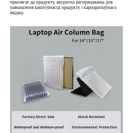
прылягае да прадукту, акуратна распрацаваны для
павышэння каштоўнасці прадукту і карпаратыўнага
іміджу.