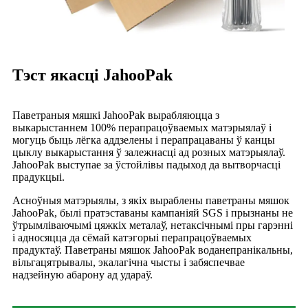
Тэст якасці JahooPak
Паветраныя мяшкі JahooPak вырабляюцца з
выкарыстаннем 100% перапрацоўваемых матэрыялаў і
могуць быць лёгка аддзелены і перапрацаваны ў канцы
цыклу выкарыстання ў залежнасці ад розных матэрыялаў.
JahooPak выступае за ўстойлівы падыход да вытворчасці
прадукцыі.
Асноўныя матэрыялы, з якіх выраблены паветраны мяшок
JahooPak, былі пратэставаны кампаніяй SGS і прызнаны не
ўтрымліваючымі цяжкіх металаў, нетаксічнымі пры гарэнні
і адносяцца да сёмай катэгорыі перапрацоўваемых
прадуктаў. Паветраны мяшок JahooPak воданепранікальны,
вільгацятрывалы, экалагічна чысты і забяспечвае
надзейную абарону ад удараў.