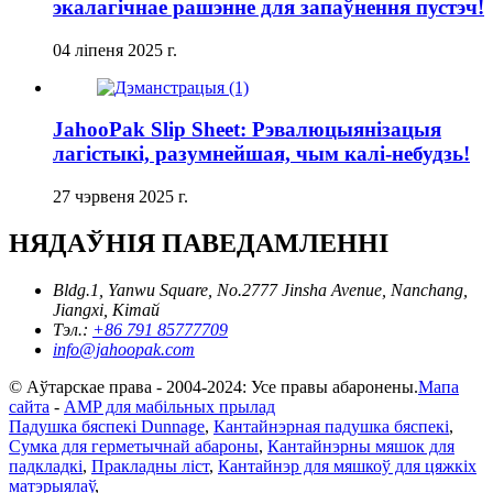
экалагічнае рашэнне для запаўнення пустэч!
04 ліпеня 2025 г.
JahooPak Slip Sheet: Рэвалюцыянізацыя
лагістыкі, разумнейшая, чым калі-небудзь!
27 чэрвеня 2025 г.
НЯДАЎНІЯ ПАВЕДАМЛЕННІ
Bldg.1, Yanwu Square, No.2777 Jinsha Avenue, Nanchang,
Jiangxi, Кітай
Тэл.:
+86 791 85777709
info@jahoopak.com
© Аўтарскае права - 2004-2024: Усе правы абаронены.
Мапа
сайта
-
AMP для мабільных прылад
Падушка бяспекі Dunnage
,
Кантайнэрная падушка бяспекі
,
Сумка для герметычнай абароны
,
Кантайнэрны мяшок для
падкладкі
,
Пракладны ліст
,
Кантайнэр для мяшкоў для цяжкіх
матэрыялаў
,