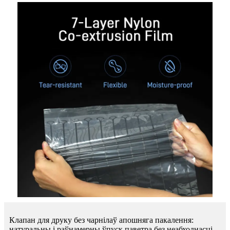
Клапан для друку без чарнілаў апошняга пакалення:
натуральны і раўнамерны ўпуск паветра без неабходнасці