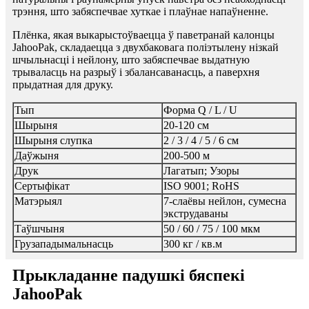
трэння, што забяспечвае хуткае і плаўнае напаўненне.
Плёнка, якая выкарыстоўваецца ў паветранай калонцы
JahooPak, складаецца з двухбаковага поліэтылену нізкай
шчыльнасці і нейлону, што забяспечвае выдатную
трываласць на разрыў і збалансаванасць, а паверхня
прыдатная для друку.
Тып
Форма Q / L / U
Шырыня
20-120 см
Шырыня слупка
2 / 3 / 4 / 5 / 6 см
Даўжыня
200-500 м
Друк
Лагатып; Узоры
Сертыфікат
ISO 9001; RoHS
Матэрыял
7-слаёвы нейлон, сумесна
экструдаваны
Таўшчыня
50 / 60 / 75 / 100 мкм
Грузападымальнасць
300 кг / кв.м
Прыкладанне падушкі бяспекі
JahooPak