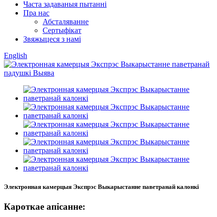
Часта задаваныя пытанні
Пра нас
Абсталяванне
Сертыфікат
Звяжыцеся з намі
English
Электронная камерцыя Экспрэс Выкарыстанне паветранай калонкі
Кароткае апісанне: