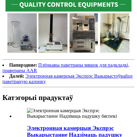
Папярэдняе:
Плёнкавы паветраны мяшок для падкладкі,
правераны AAR
Далей:
Электронная камерцыя Экспрэс Выкарыстоўвайце
паветраную калонку
Катэгорыі прадуктаў
Электронная камерцыя Экспрэс
Выкарыстанне Надзімаць падушку