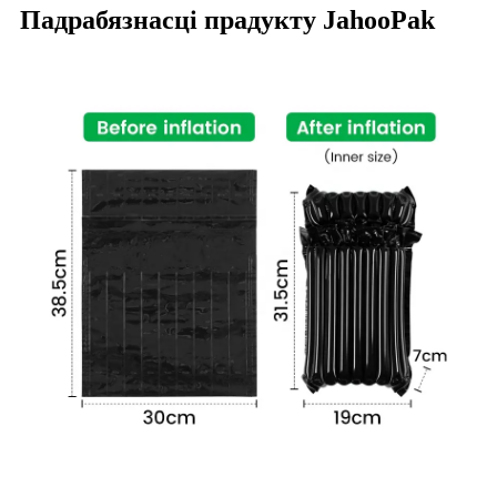
Падрабязнасці прадукту JahooPak