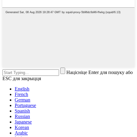
Націсніце Enter для пошуку або
ESC для закрыцця
English
French
German
Portuguese
Spanish
Russian
Japanese
Korean
Arabic