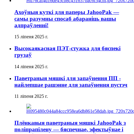
Ахоўныя куткі для паперы JahooPak —
самы разумны спосаб абараніць вашы
адпраўленні!
15 ліпеня 2025 г.
Высокаякасная ПЭТ-стужка для бяспекі
грузаў
14 ліпеня 2025 г.
Паветраныя мяшкі для запаўнення ПП -
найлепшае рашэнне для запаўнення пустэч
11 ліпеня 2025 г.
Плёнкавыя паветраныя мяшкі JahooPak з
поліпрапілену — бяспечнае, эфектыўнае і