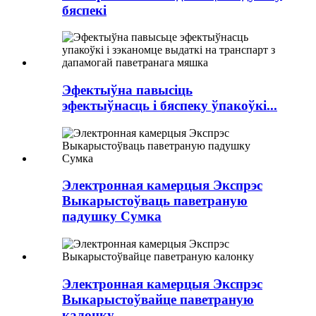
бяспекі
Эфектыўна павысіць
эфектыўнасць і бяспеку ўпакоўкі...
Электронная камерцыя Экспрэс
Выкарыстоўваць паветраную
падушку Сумка
Электронная камерцыя Экспрэс
Выкарыстоўвайце паветраную
калонку