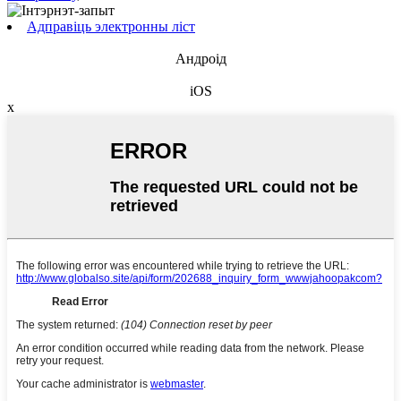
Адправіць электронны ліст
Андроід
iOS
x