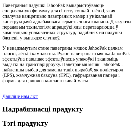
Паветраныя падушкі JahooPak выкарыстоўваюць
спецыяльную формулу для сінтэзу тонкай плёнкі, якая
спалучае канцэпцыю паветраных камер з унікальнай
канструкцыяй аднабаковага герметычнага клапана. Дзякуючы
перадавым тэхналогіям апрацоўкі яны ператвараюцца ў
кампазіцыю ўпаковачных структур, падобных на падушкі
бяспекі, у выглядзе слупкоў.
У ненадзьмутым стане паветраны мяшок JahooPak цалкам
плоскі, лёгкі і кампактны. Рулон паветранага мяшка JahooPak
эфектыўна павышае эфектыўнасць упакоўкі і эканоміць
выдаткі на транспарціроўку. Паветраныя мяшкі JahooPak -
найлепшы выбар для замены такіх вырабаў, як полістырол
(EPS), жамчужная бавоўна (EPE), гафрыраваная папера і
формы для цэлюлозна-пластыкавай масы.
Дашліце нам ліст
Падрабязнасці прадукту
Тэгі прадукту