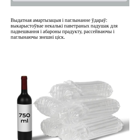
Выдатная амартызацыя і паглынанне ўдараў:
выкарыстоўвае некалькі паветраных падушак для
падвешвання і абароны прадукту, рассейваючы і
паглынаючы знешні ціск.