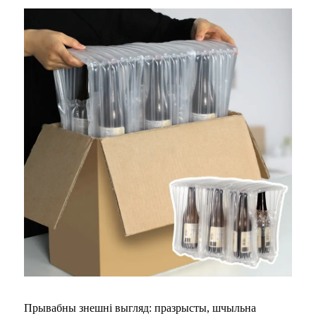
Прывабны знешні выгляд: празрысты, шчыльна