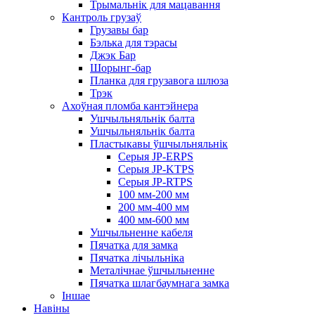
Трымальнік для мацавання
Кантроль грузаў
Грузавы бар
Бэлька для тэрасы
Джэк Бар
Шорынг-бар
Планка для грузавога шлюза
Трэк
Ахоўная пломба кантэйнера
Ушчыльняльнік балта
Ушчыльняльнік балта
Пластыкавы ўшчыльняльнік
Серыя JP-ERPS
Серыя JP-KTPS
Серыя JP-RTPS
100 мм-200 мм
200 мм-400 мм
400 мм-600 мм
Ушчыльненне кабеля
Пячатка для замка
Пячатка лічыльніка
Металічнае ўшчыльненне
Пячатка шлагбаумнага замка
Іншае
Навіны