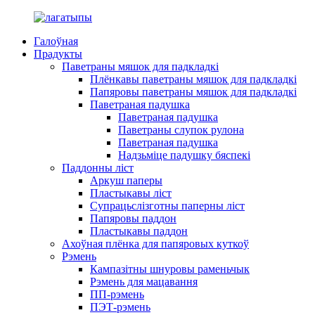
Галоўная
Прадукты
Паветраны мяшок для падкладкі
Плёнкавы паветраны мяшок для падкладкі
Папяровы паветраны мяшок для падкладкі
Паветраная падушка
Паветраная падушка
Паветраны слупок рулона
Паветраная падушка
Надзьміце падушку бяспекі
Паддонны ліст
Аркуш паперы
Пластыкавы ліст
Супрацьслізготны паперны ліст
Папяровы паддон
Пластыкавы паддон
Ахоўная плёнка для папяровых куткоў
Рэмень
Кампазітны шнуровы раменьчык
Рэмень для мацавання
ПП-рэмень
ПЭТ-рэмень