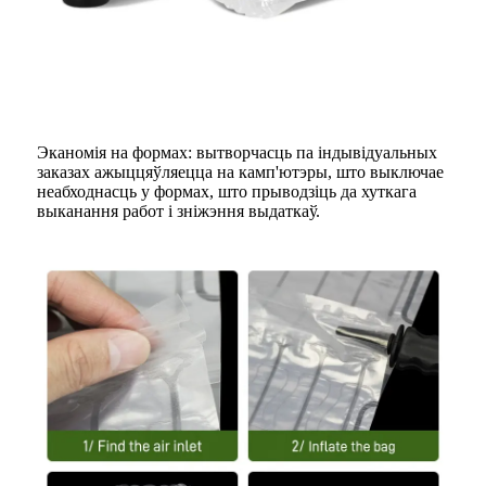
Эканомія на формах: вытворчасць па індывідуальных
заказах ажыццяўляецца на камп'ютэры, што выключае
неабходнасць у формах, што прыводзіць да хуткага
выканання работ і зніжэння выдаткаў.