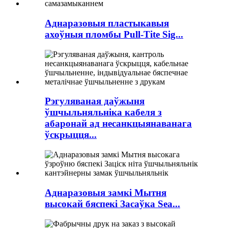
Аднаразовыя пластыкавыя
ахоўныя пломбы Pull-Tite Sig...
Рэгуляваная даўжыня
ўшчыльняльніка кабеля з
абаронай ад несанкцыянаванага
ўскрыцця...
Аднаразовыя замкі Мытня
высокай бяспекі Засаўка Sea...