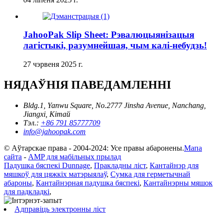
JahooPak Slip Sheet: Рэвалюцыянізацыя
лагістыкі, разумнейшая, чым калі-небудзь!
27 чэрвеня 2025 г.
НЯДАЎНІЯ ПАВЕДАМЛЕННІ
Bldg.1, Yanwu Square, No.2777 Jinsha Avenue, Nanchang,
Jiangxi, Кітай
Тэл.:
+86 791 85777709
info@jahoopak.com
© Аўтарскае права - 2004-2024: Усе правы абаронены.
Мапа
сайта
-
AMP для мабільных прылад
Падушка бяспекі Dunnage
,
Пракладны ліст
,
Кантайнэр для
мяшкоў для цяжкіх матэрыялаў
,
Сумка для герметычнай
абароны
,
Кантайнэрная падушка бяспекі
,
Кантайнэрны мяшок
для падкладкі
,
Адправіць электронны ліст