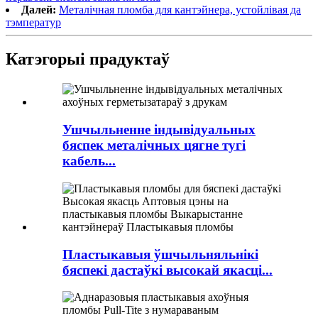
Далей:
Металічная пломба для кантэйнера, устойлівая да
тэмператур
Катэгорыі прадуктаў
Ушчыльненне індывідуальных
бяспек металічных цягне тугі
кабель...
Пластыкавыя ўшчыльняльнікі
бяспекі дастаўкі высокай якасці...