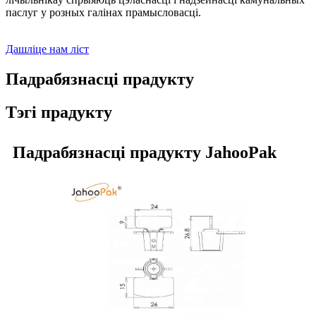
паслуг у розных галінах прамысловасці.
Дашліце нам ліст
Падрабязнасці прадукту
Тэгі прадукту
Падрабязнасці прадукту JahooPak