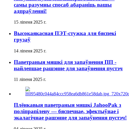
самы разумны спосаб абараніць вашы
адпраўленні!
15 ліпеня 2025 г.
Высокаякасная ПЭТ-стужка для бяспекі
грузаў
14 ліпеня 2025 г.
Паветраныя мяшкі для запаўнення ПП -
найлепшае рашэнне для запаўнення пустэч
11 ліпеня 2025 г.
Плёнкавыя паветраныя мяшкі JahooPak з
поліпрапілену — бяспечнае, эфектыўнае і
экалагічнае рашэнне для запаўнення пустэч!
04 ліпеня 2025 г.