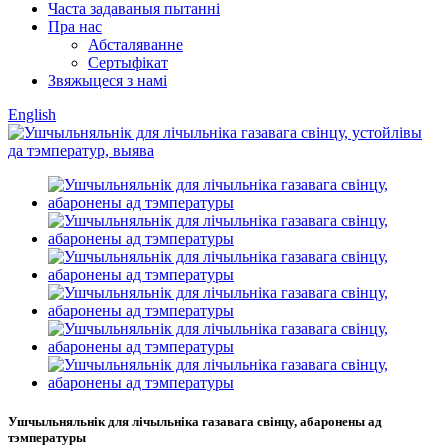
Часта задаваныя пытанні
Пра нас
Абсталяванне
Сертыфікат
Звяжыцеся з намі
English
Ушчыльняльнік для лічыльніка газавага свінцу, абаронены ад
тэмпературы