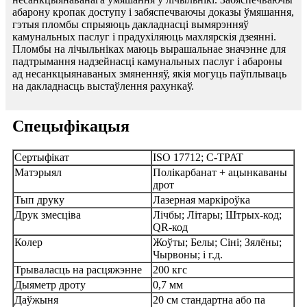
абарону кропак доступу і забяспечваючы доказы ўмяшання,
гэтыя пломбы спрыяюць дакладнасці вымярэнняў
камунальных паслуг і прадухіляюць махлярскія дзеянні.
Пломбы на лічыльніках маюць вырашальнае значэнне для
падтрымання надзейнасці камунальных паслуг і абароны
ад несанкцыянаваных змяненняў, якія могуць паўплываць
на дакладнасць выстаўлення рахункаў.
Спецыфікацыя
Сертыфікат
ISO 17712; C-TPAT
Матэрыял
Полікарбанат + ацынкаваны
дрот
Тып друку
Лазерная маркіроўка
Друк змесціва
Лічбы; Літары; Штрых-код;
QR-код
Колер
Жоўты; Белы; Сіні; Зялёны;
Чырвоны; і г.д.
Трываласць на расцяжэнне
200 кгс
Дыяметр дроту
0,7 мм
Даўжыня
20 см стандартна або па