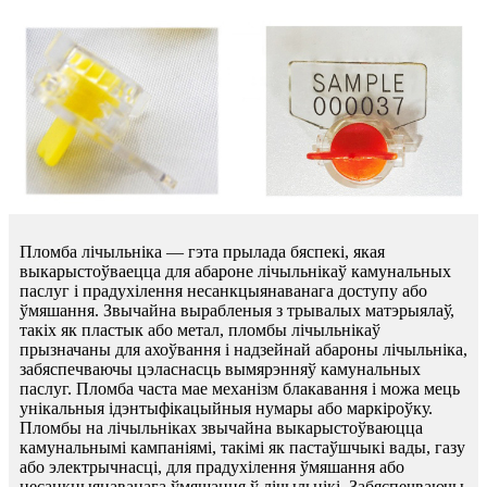
Пломба лічыльніка — гэта прылада бяспекі, якая
выкарыстоўваецца для абароне лічыльнікаў камунальных
паслуг і прадухілення несанкцыянаванага доступу або
ўмяшання. Звычайна вырабленыя з трывалых матэрыялаў,
такіх як пластык або метал, пломбы лічыльнікаў
прызначаны для ахоўвання і надзейнай абароны лічыльніка,
забяспечваючы цэласнасць вымярэнняў камунальных
паслуг. Пломба часта мае механізм блакавання і можа мець
унікальныя ідэнтыфікацыйныя нумары або маркіроўку.
Пломбы на лічыльніках звычайна выкарыстоўваюцца
камунальнымі кампаніямі, такімі як пастаўшчыкі вады, газу
або электрычнасці, для прадухілення ўмяшання або
несанкцыянаванага ўмяшання ў лічыльнікі. Забяспечваючы