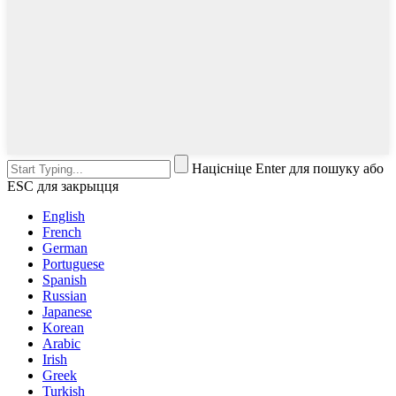
Націсніце Enter для пошуку або
ESC для закрыцця
English
French
German
Portuguese
Spanish
Russian
Japanese
Korean
Arabic
Irish
Greek
Turkish