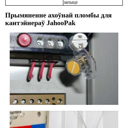
запыце
Прымяненне ахоўнай пломбы для
кантэйнераў JahooPak