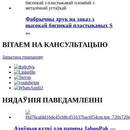
Фабрычны друк на заказ з
высокай бяспекай пластыкавых S
...
ВІТАЕМ НА КАНСУЛЬТАЦЫЮ
Запытаць прапанову
НЯДАЎНІЯ ПАВЕДАМЛЕННІ
Ахоўныя куткі для паперы JahooPak —