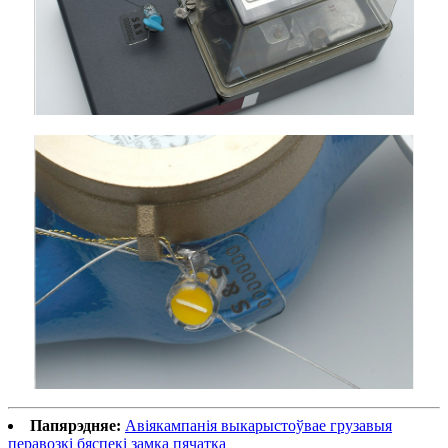
Папярэдняе:
Авіякампанія выкарыстоўвае грузавыя
перавозкі бяспекі замка пячатка