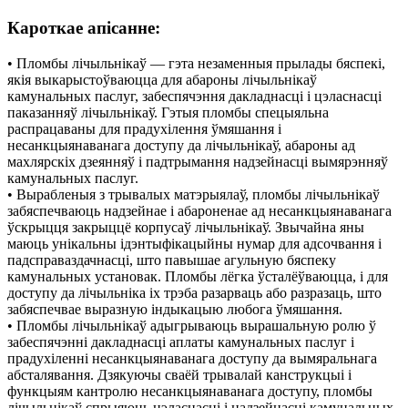
Кароткае апісанне:
• Пломбы лічыльнікаў — гэта незаменныя прылады бяспекі,
якія выкарыстоўваюцца для абароны лічыльнікаў
камунальных паслуг, забеспячэння дакладнасці і цэласнасці
паказанняў лічыльнікаў. Гэтыя пломбы спецыяльна
распрацаваны для прадухілення ўмяшання і
несанкцыянаванага доступу да лічыльнікаў, абароны ад
махлярскіх дзеянняў і падтрымання надзейнасці вымярэнняў
камунальных паслуг.
• Вырабленыя з трывалых матэрыялаў, пломбы лічыльнікаў
забяспечваюць надзейнае і абароненае ад несанкцыянаванага
ўскрыцця закрыццё корпусаў лічыльнікаў. Звычайна яны
маюць унікальны ідэнтыфікацыйны нумар для адсочвання і
падсправаздачнасці, што павышае агульную бяспеку
камунальных установак. Пломбы лёгка ўсталёўваюцца, і для
доступу да лічыльніка іх трэба разарваць або разразаць, што
забяспечвае выразную індыкацыю любога ўмяшання.
• Пломбы лічыльнікаў адыгрываюць вырашальную ролю ў
забеспячэнні дакладнасці аплаты камунальных паслуг і
прадухіленні несанкцыянаванага доступу да вымяральнага
абсталявання. Дзякуючы сваёй трывалай канструкцыі і
функцыям кантролю несанкцыянаванага доступу, пломбы
лічыльнікаў спрыяюць цэласнасці і надзейнасці камунальных