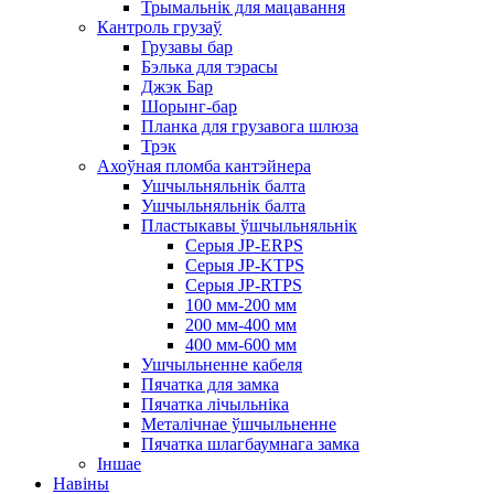
Трымальнік для мацавання
Кантроль грузаў
Грузавы бар
Бэлька для тэрасы
Джэк Бар
Шорынг-бар
Планка для грузавога шлюза
Трэк
Ахоўная пломба кантэйнера
Ушчыльняльнік балта
Ушчыльняльнік балта
Пластыкавы ўшчыльняльнік
Серыя JP-ERPS
Серыя JP-KTPS
Серыя JP-RTPS
100 мм-200 мм
200 мм-400 мм
400 мм-600 мм
Ушчыльненне кабеля
Пячатка для замка
Пячатка лічыльніка
Металічнае ўшчыльненне
Пячатка шлагбаумнага замка
Іншае
Навіны