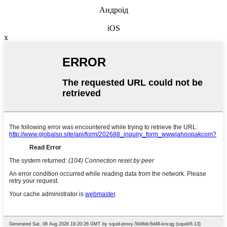
Андроід
iOS
x