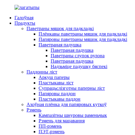
Галоўная
Прадукты
Паветраны мяшок для падкладкі
Плёнкавы паветраны мяшок для падкладкі
Папяровы паветраны мяшок для падкладкі
Паветраная падушка
Паветраная падушка
Паветраны слупок рулона
Паветраная падушка
Надзьміце падушку бяспекі
Паддонны ліст
Аркуш паперы
Пластыкавы ліст
Супрацьслізготны паперны ліст
Папяровы паддон
Пластыкавы паддон
Ахоўная плёнка для папяровых куткоў
Рэмень
Кампазітны шнуровы раменьчык
Рэмень для мацавання
ПП-рэмень
ПЭТ-рэмень