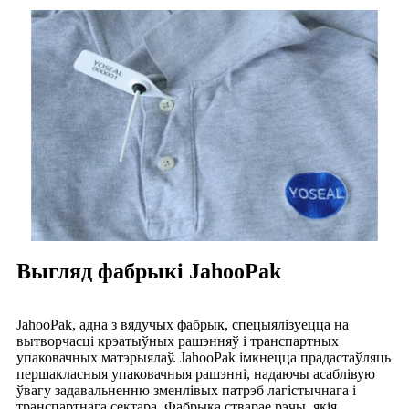
Выгляд фабрыкі JahooPak
JahooPak, адна з вядучых фабрык, спецыялізуецца на
вытворчасці крэатыўных рашэнняў і транспартных
упаковачных матэрыялаў. JahooPak імкнецца прадастаўляць
першакласныя упаковачныя рашэнні, надаючы асаблівую
ўвагу задавальненню зменлівых патрэб лагістычнага і
транспартнага сектара. Фабрыка стварае рэчы, якія