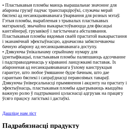
• Пластыкавыя пломбы маюць вырашальнае значэнне для
абароны грузаў падчас транспарціроўкі, служачы мерай
бяспекі ад несанкцыянаванага ўварвання для розных мэтаў.
Гэтыя пломбы, вырабленыя з трывалых пластыкавых
матэрыялаў, звычайна выкарыстоўваюцца для фіксацыі
кантэйнераў, грузавікоў і лагістычнага абсталявання.
Пластыкавыя пломбы вядомыя сваёй прастатой выкарыстання
і эканамічнай эфектыўнасцю, адначасова забяспечваючы
бачную абарону ад несанкцыянаванага доступу.
• Дзякуючы ўнікальнаму серыйнаму нумару для
ідэнтыфікацыі, пластыкавыя пломбы паляпшаюць адсочванне
і падсправаздачнасць у кіраванні ланцужкамі паставак. Іх
абароненая ад несанкцыянаванага ўзлому канструкцыя
гарантуе, што любое ўмяшанне будзе бачным, што дае
гарантыю бяспекі і сапраўднасці перавозімых тавараў.
Дзякуючы ўніверсальнасці прымянення і акцэнту на прастату і
эфектыўнасць, пластыкавыя пломбы адыгрываюць жыццёва
важную ролю ў падтрыманні цэласнасці адгрузак на працягу
ўсяго працэсу лагістыкі і дастаўкі.
Дашліце нам ліст
Падрабязнасці прадукту