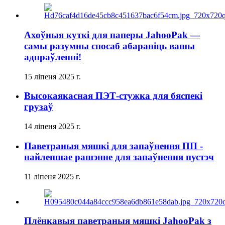
Ахоўныя куткі для паперы JahooPak —
самы разумны спосаб абараніць вашы
адпраўленні!
15 ліпеня 2025 г.
Высокаякасная ПЭТ-стужка для бяспекі
грузаў
14 ліпеня 2025 г.
Паветраныя мяшкі для запаўнення ПП -
найлепшае рашэнне для запаўнення пустэч
11 ліпеня 2025 г.
Плёнкавыя паветраныя мяшкі JahooPak з