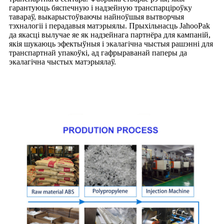
гарантуюць бяспечную і надзейную транспарціроўку
тавараў, выкарыстоўваючы найноўшыя вытворчыя
тэхналогіі і перадавыя матэрыялы. Прыхільнасць JahooPak
да якасці вылучае яе як надзейнага партнёра для кампаній,
якія шукаюць эфектыўныя і экалагічна чыстыя рашэнні для
транспартнай упакоўкі, ад гафрыраванай паперы да
экалагічна чыстых матэрыялаў.