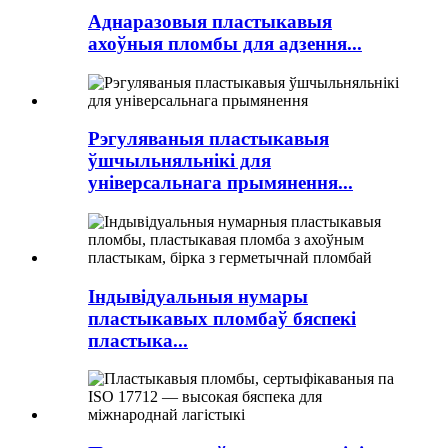
Аднаразовыя пластыкавыя
ахоўныя пломбы для адзення...
Рэгуляваныя пластыкавыя
ўшчыльняльнікі для
універсальнага прымянення...
Індывідуальныя нумары
пластыкавых пломбаў бяспекі
пластыка...