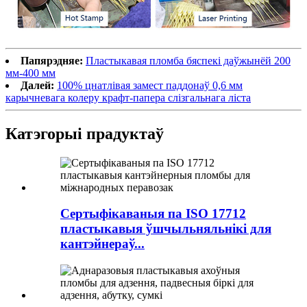
Папярэдняе:
Пластыкавая пломба бяспекі даўжынёй 200
мм-400 мм
Далей:
100% цнатлівая замест паддонаў 0,6 мм
карычневага колеру крафт-папера слізгальнага ліста
Катэгорыі прадуктаў
Сертыфікаваныя па ISO 17712
пластыкавыя ўшчыльняльнікі для
кантэйнераў...