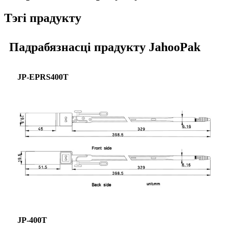
Тэгі прадукту
Падрабязнасці прадукту JahooPak
JP-EPRS400T
JP-400T