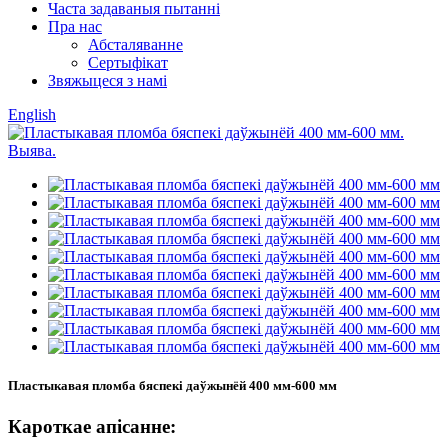
Часта задаваныя пытанні
Пра нас
Абсталяванне
Сертыфікат
Звяжыцеся з намі
English
Пластыкавая пломба бяспекі даўжынёй 400 мм-600 мм
Кароткае апісанне: