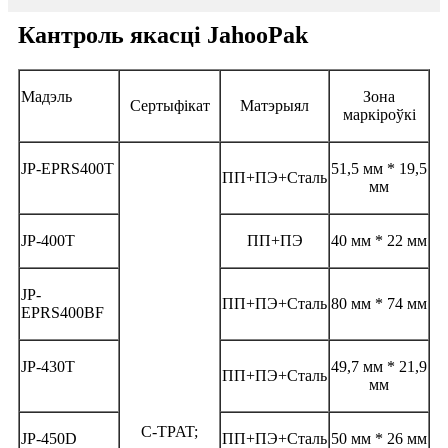
Кантроль якасці JahooPak
Мадэль
Зона
Сертыфікат
Матэрыял
маркіроўкі
JP-EPRS400T
51,5 мм * 19,5
ПП+ПЭ+Сталь
мм
JP-400T
ПП+ПЭ
40 мм * 22 мм
JP-
ПП+ПЭ+Сталь
80 мм * 74 мм
EPRS400BF
JP-430T
49,7 мм * 21,9
ПП+ПЭ+Сталь
мм
C-TPAT;
JP-450D
ПП+ПЭ+Сталь
50 мм * 26 мм