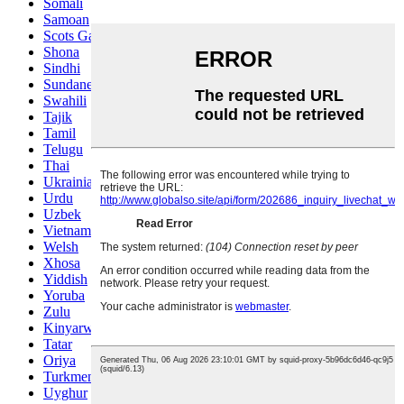
Somali
Samoan
Scots Gaelic
Shona
Sindhi
Sundanese
Swahili
Tajik
Tamil
Telugu
Thai
Ukrainian
Urdu
Uzbek
Vietnamese
Welsh
Xhosa
Yiddish
Yoruba
Zulu
Kinyarwanda
Tatar
Oriya
Turkmen
Uyghur