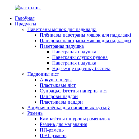
Галоўная
Прадукты
Паветраны мяшок для падкладкі
Плёнкавы паветраны мяшок для падкладкі
Папяровы паветраны мяшок для падкладкі
Паветраная падушка
Паветраная падушка
Паветраны слупок рулона
Паветраная падушка
Надзьміце падушку бяспекі
Паддонны ліст
Аркуш паперы
Пластыкавы ліст
Супрацьслізготны паперны ліст
Папяровы паддон
Пластыкавы паддон
Ахоўная плёнка для папяровых куткоў
Рэмень
Кампазітны шнуровы раменьчык
Рэмень для мацавання
ПП-рэмень
ПЭТ-рэмень