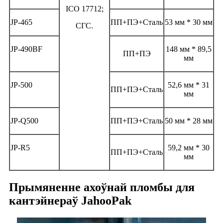
ІСО 17712;
JP-465
ПП+ПЭ+Сталь
53 мм * 30 мм
СГС.
JP-490BF
148 мм * 89,5
ПП+ПЭ
мм
JP-500
52,6 мм * 31
ПП+ПЭ+Сталь
мм
JP-Q500
ПП+ПЭ+Сталь
50 мм * 28 мм
JP-R5
59,2 мм * 30
ПП+ПЭ+Сталь
мм
Прымяненне ахоўнай пломбы для
кантэйнераў JahooPak