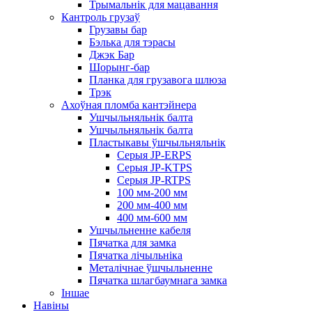
Трымальнік для мацавання
Кантроль грузаў
Грузавы бар
Бэлька для тэрасы
Джэк Бар
Шорынг-бар
Планка для грузавога шлюза
Трэк
Ахоўная пломба кантэйнера
Ушчыльняльнік балта
Ушчыльняльнік балта
Пластыкавы ўшчыльняльнік
Серыя JP-ERPS
Серыя JP-KTPS
Серыя JP-RTPS
100 мм-200 мм
200 мм-400 мм
400 мм-600 мм
Ушчыльненне кабеля
Пячатка для замка
Пячатка лічыльніка
Металічнае ўшчыльненне
Пячатка шлагбаумнага замка
Іншае
Навіны