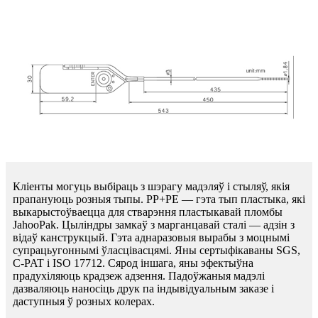
Кліенты могуць выбіраць з шэрагу мадэляў і стыляў, якія
прапануюць розныя тыпы. PP+PE — гэта тып пластыка, які
выкарыстоўваецца для стварэння пластыкавай пломбы
JahooPak. Цыліндры замкаў з марганцавай сталі — адзін з
відаў канструкцый. Гэта аднаразовыя вырабы з моцнымі
супрацьугоннымі ўласцівасцямі. Яны сертыфікаваны SGS,
C-PAT і ISO 17712. Сярод іншага, яны эфектыўна
прадухіляюць крадзеж адзення. Падоўжаныя мадэлі
дазваляюць наносіць друк па індывідуальным заказе і
даступныя ў розных колерах.