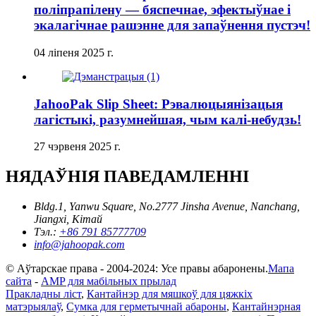
поліпрапілену — бяспечнае, эфектыўнае і
экалагічнае рашэнне для запаўнення пустэч!
04 ліпеня 2025 г.
JahooPak Slip Sheet: Рэвалюцыянізацыя
лагістыкі, разумнейшая, чым калі-небудзь!
27 чэрвеня 2025 г.
НЯДАЎНІЯ ПАВЕДАМЛЕННІ
Bldg.1, Yanwu Square, No.2777 Jinsha Avenue, Nanchang,
Jiangxi, Кітай
Тэл.:
+86 791 85777709
info@jahoopak.com
© Аўтарскае права - 2004-2024: Усе правы абаронены.
Мапа
сайта
-
AMP для мабільных прылад
Пракладны ліст
,
Кантайнэр для мяшкоў для цяжкіх
матэрыялаў
,
Сумка для герметычнай абароны
,
Кантайнэрная