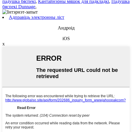
падушка бяспекі
,
Кантайнэрны мяшок для падкладкі
,
Падушка
бяспекі Dunnage
,
Адправіць электронны ліст
Андроід
iOS
x