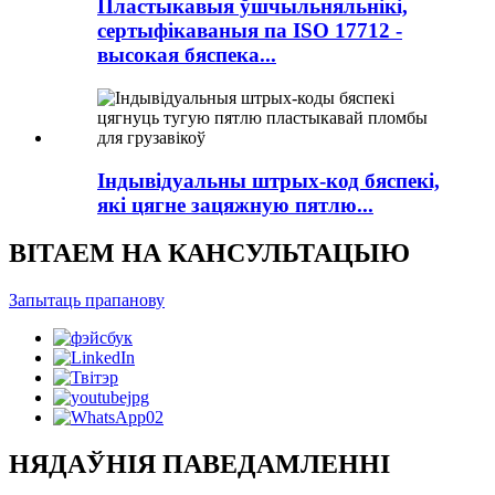
Пластыкавыя ўшчыльняльнікі,
сертыфікаваныя па ISO 17712 -
высокая бяспека...
Індывідуальны штрых-код бяспекі,
які цягне зацяжную пятлю...
ВІТАЕМ НА КАНСУЛЬТАЦЫЮ
Запытаць прапанову
НЯДАЎНІЯ ПАВЕДАМЛЕННІ