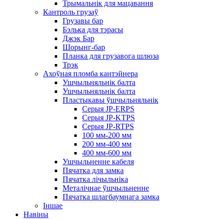
Трымальнік для мацавання
Кантроль грузаў
Грузавы бар
Бэлька для тэрасы
Джэк Бар
Шорынг-бар
Планка для грузавога шлюза
Трэк
Ахоўная пломба кантэйнера
Ушчыльняльнік балта
Ушчыльняльнік балта
Пластыкавы ўшчыльняльнік
Серыя JP-ERPS
Серыя JP-KTPS
Серыя JP-RTPS
100 мм-200 мм
200 мм-400 мм
400 мм-600 мм
Ушчыльненне кабеля
Пячатка для замка
Пячатка лічыльніка
Металічнае ўшчыльненне
Пячатка шлагбаумнага замка
Іншае
Навіны