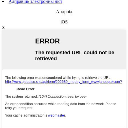
Адправіць электронны ліст
Андроід
iOS
x