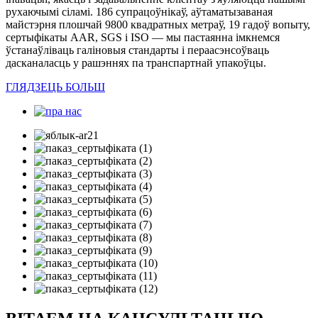
рухаючымі сіламі. 186 супрацоўнікаў, аўтаматызаваная
майстэрня плошчай 9800 квадратных метраў, 19 гадоў вопыту,
сертыфікаты AAR, SGS і ISO — мы пастаянна імкнемся
ўстанаўліваць галіновыя стандарты і пераасэнсоўваць
дасканаласць у рашэннях па транспартнай упакоўцы.
ГЛЯДЗЕЦЬ БОЛЬШ