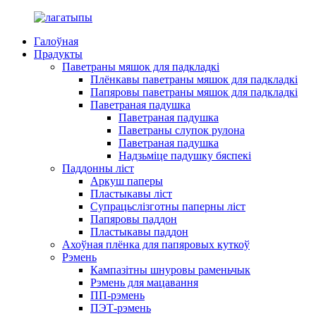
Галоўная
Прадукты
Паветраны мяшок для падкладкі
Плёнкавы паветраны мяшок для падкладкі
Папяровы паветраны мяшок для падкладкі
Паветраная падушка
Паветраная падушка
Паветраны слупок рулона
Паветраная падушка
Надзьміце падушку бяспекі
Паддонны ліст
Аркуш паперы
Пластыкавы ліст
Супрацьслізготны паперны ліст
Папяровы паддон
Пластыкавы паддон
Ахоўная плёнка для папяровых куткоў
Рэмень
Кампазітны шнуровы раменьчык
Рэмень для мацавання
ПП-рэмень
ПЭТ-рэмень