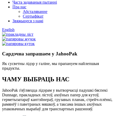
Часта задаваныя пытанні
Пра нас
Абсталяванне
Сертыфікат
Звяжыцеся з намі
English
Сардэчна запрашаем у JahooPak
Як сусветны лідэр у галіне, мы прапануем найлепшыя
прадукты.
ЧАМУ ВЫБРАЦЬ НАС
JahooPak з'яўляецца лідэрам у вытворчасці падушкі бяспекі
Dunnage, пракладных лістоў, ахоўных папер для кутоў,
герметызатараў кантэйнераў, грузавых планак, стрейч-плёнкі,
рамянёў і паветраных мяшкоў, а таксама іншых ахоўных
упаковачных вырабаў для транспартных рашэнняў.