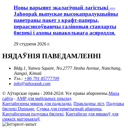
Новы варыянт экалагічнай лагістыкі —
Jahoopak выпускае высокапрадукцыйны
паветраны пакет з крафт-паперы,
пераасэнсоўваючы галіновыя стандарты
бяспекі і аховы навакольнага асяроддзя.
29 студзеня 2026 г.
НЯДАЎНІЯ ПАВЕДАМЛЕННІ
Bldg.1, Yanwu Square, No.2777 Jinsha Avenue, Nanchang,
Jiangxi, Кітай
Тэл.:
+86 791 85777709
info@jahoopak.com
© Аўтарскае права - 2004-2024: Усе правы абаронены.
Мапа
сайта
-
AMP для мабільных прылад
Кантайнэрны мяшок для падкладкі
,
Пракладны ліст
,
Падушка
бяспекі Dunnage
,
Сумка для герметычнай абароны
,
Кантайнэрная падушка бяспекі
,
Кантайнэр для мяшкоў для
цяжкіх матэрыялаў
,