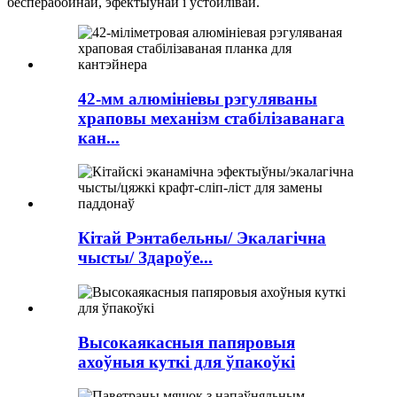
бесперабойнай, эфектыўнай і ўстойлівай.
42-мм алюмініевы рэгуляваны
храповы механізм стабілізаванага
кан...
Кітай Рэнтабельны/ Экалагічна
чысты/ Здароўе...
Высокаякасныя папяровыя
ахоўныя куткі для ўпакоўкі