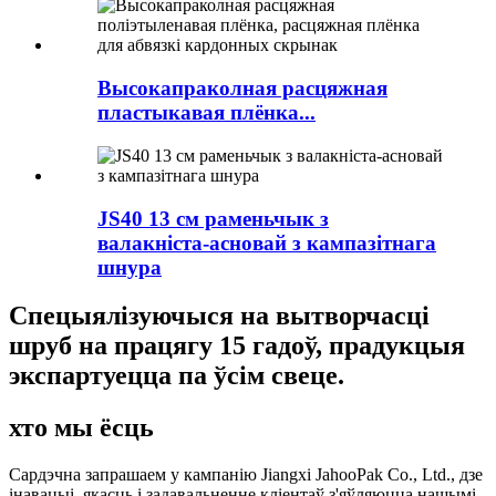
Высокапраколная расцяжная
пластыкавая плёнка...
JS40 13 см раменьчык з
валакніста-асновай з кампазітнага
шнура
Спецыялізуючыся на вытворчасці
шруб на працягу 15 гадоў, прадукцыя
экспартуецца па ўсім свеце.
хто мы ёсць
Сардэчна запрашаем у кампанію Jiangxi JahooPak Co., Ltd., дзе
інавацыі, якасць і задавальненне кліентаў з'яўляюцца нашымі