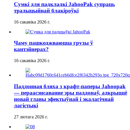
Сумкі для падкладкі JahooPak супраць
традыцыйнай блакіроўкі
16 сакавіка 2026 г.
Чаму пашкоджваюцца грузы ў
кантэйнерах?
16 сакавіка 2026 г.
Паддонная бляха з крафт-паперы Jahoopak
— пераасэнсаванне эры паддонаў, адкрыццё
новай главы эфектыўнай і экалагічнай
лагістыкі
27 лютага 2026 г.