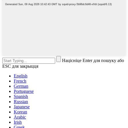
Націсніце Enter для пошуку або
ESC для закрыцця
English
French
German
Portuguese
Spanish
Russian
Japanese
Korean
Arabic
Irish
Greek