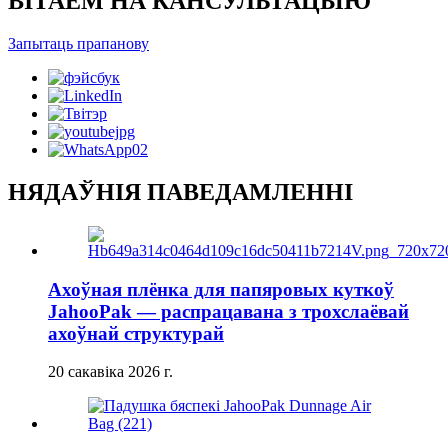
ВІТАЕМ НА КАНСУЛЬТАЦЫЮ
Запытаць прапанову
НЯДАЎНІЯ ПАВЕДАМЛЕННІ
Ахоўная плёнка для папяровых куткоў
JahooPak — распрацавана з трохслаёвай
ахоўнай структурай
20 сакавіка 2026 г.