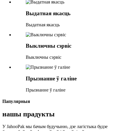
Выдатная якасць
Выдатная якасць
Выключны сэрвіс
Выключны сэрвіс
Прызнанне ў галіне
Прызнанне ў галіне
Папулярныя
нашы прадукты
У JahooPak мы бачым будучыню, дзе лагістыка будзе