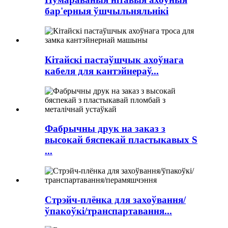
бар'ерныя ўшчыльняльнікі
Кітайскі пастаўшчык ахоўнага
кабеля для кантэйнераў...
Фабрычны друк на заказ з
высокай бяспекай пластыкавых S
...
Стрэйч-плёнка для захоўвання/
ўпакоўкі/транспартавання...