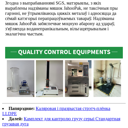
Згодна з выпрабаваннямі SGS, матэрыялы, з якіх
выраблены надзіманы мяшок JahooPak, не таксічныя пры
гарэнні, не ўтрымліваюць цяжкіх металаў і адносяцца да
сёмай катэгорыі перапрацоўваемых тавараў. Надзіманы
мяшок JahooPak забяспечвае моцную абарону ад удараў,
з'яўляецца воданепранікальным, вільгацятрывалым і
экалагічна чыстым.
Папярэдняе:
Каляровая і празрыстая стрэтч-плёнка
LLDPE
Далей:
Камплект для кантролю грузу серыі Стандартная
грузавая дуга