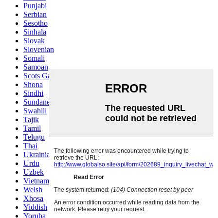
Punjabi
Serbian
Sesotho
Sinhala
Slovak
Slovenian
Somali
Samoan
Scots Gaelic
Shona
Sindhi
Sundanese
Swahili
Tajik
Tamil
Telugu
Thai
Ukrainian
Urdu
Uzbek
Vietnamese
Welsh
Xhosa
Yiddish
Yoruba