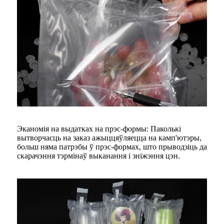
Эканомія на выдатках на прэс-формы: Паколькі
вытворчасць на заказ ажыццяўляецца на камп'ютэры,
больш няма патрэбы ў прэс-формах, што прыводзіць да
скарачэння тэрмінаў выканання і зніжэння цэн.