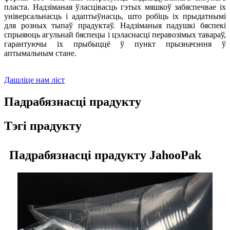
пласта. Надзіманая ўласцівасць гэтых мяшкоў забяспечвае іх
універсальнасць і адаптыўнасць, што робіць іх прыдатнымі
для розных тыпаў прадуктаў. Надзіманыя падушкі бяспекі
спрыяюць агульнай бяспецы і цэласнасці перавозімых тавараў,
гарантуючы іх прыбыццё ў пункт прызначэння ў
аптымальным стане.
Дашліце нам ліст
Падрабязнасці прадукту
Тэгі прадукту
Падрабязнасці прадукту JahooPak