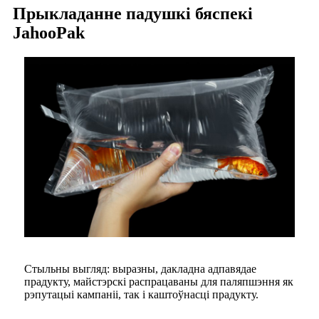
Прыкладанне падушкі бяспекі
JahooPak
Стыльны выгляд: выразны, дакладна адпавядае
прадукту, майстэрскі распрацаваны для паляпшэння як
рэпутацыі кампаніі, так і каштоўнасці прадукту.