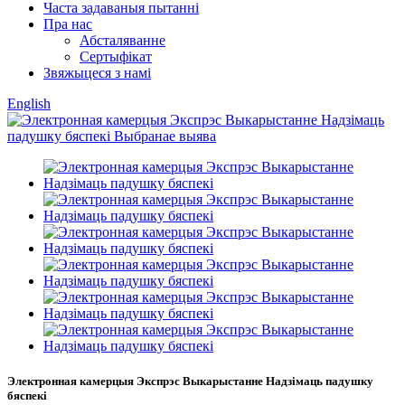
Часта задаваныя пытанні
Пра нас
Абсталяванне
Сертыфікат
Звяжыцеся з намі
English
Электронная камерцыя Экспрэс Выкарыстанне Надзімаць падушку
бяспекі