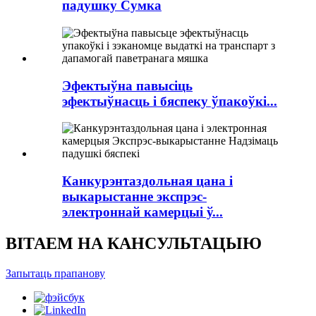
падушку Сумка
Эфектыўна павысіць
эфектыўнасць і бяспеку ўпакоўкі...
Канкурэнтаздольная цана і
выкарыстанне экспрэс-
электроннай камерцыі ў...
ВІТАЕМ НА КАНСУЛЬТАЦЫЮ
Запытаць прапанову