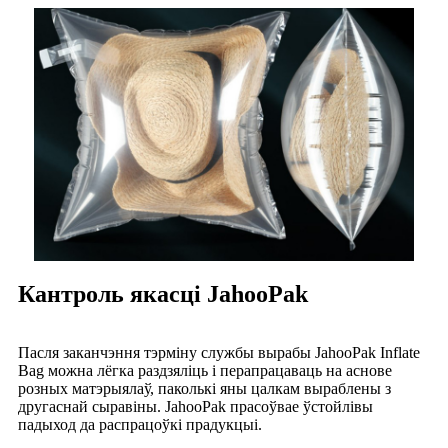
Кантроль якасці JahooPak
Пасля заканчэння тэрміну службы вырабы JahooPak Inflate
Bag можна лёгка раздзяліць і перапрацаваць на аснове
розных матэрыялаў, паколькі яны цалкам выраблены з
другаснай сыравіны. JahooPak прасоўвае ўстойлівы
падыход да распрацоўкі прадукцыі.