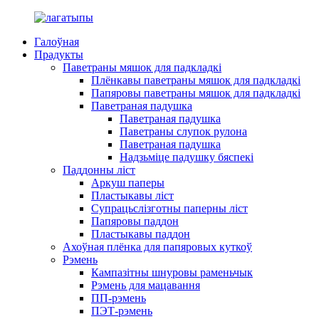
Галоўная
Прадукты
Паветраны мяшок для падкладкі
Плёнкавы паветраны мяшок для падкладкі
Папяровы паветраны мяшок для падкладкі
Паветраная падушка
Паветраная падушка
Паветраны слупок рулона
Паветраная падушка
Надзьміце падушку бяспекі
Паддонны ліст
Аркуш паперы
Пластыкавы ліст
Супрацьслізготны паперны ліст
Папяровы паддон
Пластыкавы паддон
Ахоўная плёнка для папяровых куткоў
Рэмень
Кампазітны шнуровы раменьчык
Рэмень для мацавання
ПП-рэмень
ПЭТ-рэмень