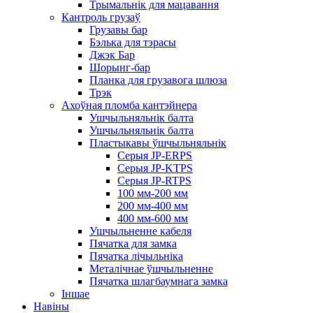
Трымальнік для мацавання
Кантроль грузаў
Грузавы бар
Бэлька для тэрасы
Джэк Бар
Шорынг-бар
Планка для грузавога шлюза
Трэк
Ахоўная пломба кантэйнера
Ушчыльняльнік балта
Ушчыльняльнік балта
Пластыкавы ўшчыльняльнік
Серыя JP-ERPS
Серыя JP-KTPS
Серыя JP-RTPS
100 мм-200 мм
200 мм-400 мм
400 мм-600 мм
Ушчыльненне кабеля
Пячатка для замка
Пячатка лічыльніка
Металічнае ўшчыльненне
Пячатка шлагбаумнага замка
Іншае
Навіны