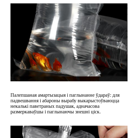
Палепшаная амартызацыя і паглынанне ўдараў: для
падвешвання і абароны вырабу выкарыстоўваюцца
некалькі паветраных падушак, адначасова
размеркаваўшы і паглынаючы знешні ціск.