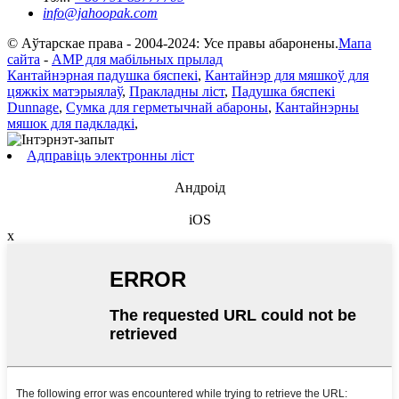
info@jahoopak.com
© Аўтарскае права - 2004-2024: Усе правы абаронены.
Мапа
сайта
-
AMP для мабільных прылад
Кантайнэрная падушка бяспекі
,
Кантайнэр для мяшкоў для
цяжкіх матэрыялаў
,
Пракладны ліст
,
Падушка бяспекі
Dunnage
,
Сумка для герметычнай абароны
,
Кантайнэрны
мяшок для падкладкі
,
Адправіць электронны ліст
Андроід
iOS
x