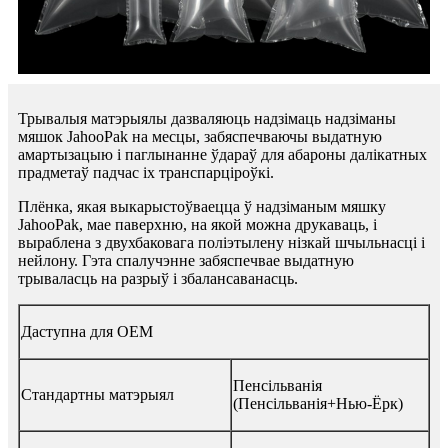
Трывалыя матэрыялы дазваляюць надзімаць надзіманы
мяшок JahooPak на месцы, забяспечваючы выдатную
амартызацыю і паглынанне ўдараў для абароны далікатных
прадметаў падчас іх транспарціроўкі.
Плёнка, якая выкарыстоўваецца ў надзіманым мяшку
JahooPak, мае паверхню, на якой можна друкаваць, і
выраблена з двухбаковага поліэтылену нізкай шчыльнасці і
нейлону. Гэта спалучэнне забяспечвае выдатную
трываласць на разрыў і збалансаванасць.
Даступна для OEM
Пенсільванія
Стандартны матэрыял
(Пенсільванія+Нью-Ёрк)