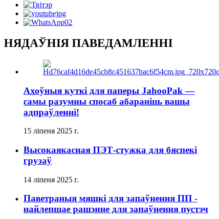
НЯДАЎНІЯ ПАВЕДАМЛЕННІ
Ахоўныя куткі для паперы JahooPak —
самы разумны спосаб абараніць вашы
адпраўленні!
15 ліпеня 2025 г.
Высокаякасная ПЭТ-стужка для бяспекі
грузаў
14 ліпеня 2025 г.
Паветраныя мяшкі для запаўнення ПП -
найлепшае рашэнне для запаўнення пустэч