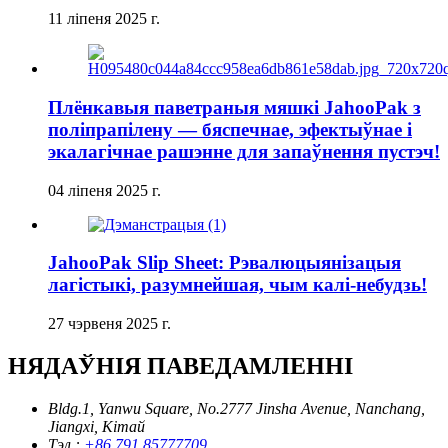
11 ліпеня 2025 г.
Плёнкавыя паветраныя мяшкі JahooPak з
поліпрапілену — бяспечнае, эфектыўнае і
экалагічнае рашэнне для запаўнення пустэч!
04 ліпеня 2025 г.
JahooPak Slip Sheet: Рэвалюцыянізацыя
лагістыкі, разумнейшая, чым калі-небудзь!
27 чэрвеня 2025 г.
НЯДАЎНІЯ ПАВЕДАМЛЕННІ
Bldg.1, Yanwu Square, No.2777 Jinsha Avenue, Nanchang,
Jiangxi, Кітай
Тэл.:
+86 791 85777709