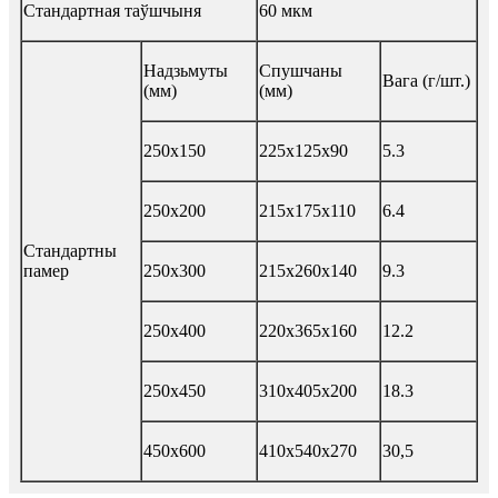
Стандартная таўшчыня
60 мкм
Надзьмуты
Спушчаны
Вага (г/шт.)
(мм)
(мм)
250x150
225x125x90
5.3
250x200
215x175x110
6.4
Стандартны
памер
250x300
215x260x140
9.3
250x400
220x365x160
12.2
250x450
310x405x200
18.3
450x600
410x540x270
30,5