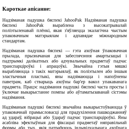
Кароткае апісанне:
Надзіманая падушка бяспекі JahooPak Надзіманая падушка
бяспекі JahooPak выраблена з высокатрывалай
поліэтыленавай плёнкі, якая з'яўляецца экалагічна чыстым
упаковачным матэрыялам і адпавядае міжнародным
стандартам.
Надзіманая падушка бяспекі — гэта ахоўная ўпаковачная
прылада, прызначаная для забеспячэння амартызацыі і
падтрымкі далікатных або адчувальных прадметаў падчас
транспарціроўкі і апрацоўкі. Звычайна гэтыя мяшкі
вырабляюцца з такіх матэрыялаў, як поліэтылен або іншыя
эластычныя пластыкі, яны надзімаюцца і напоўнены
паветрам, каб стварыць ахоўны бар'ер вакол упакаванага
прадмета. Працэс надзімання падушкі бяспекі часта просты і
ўключае выкарыстанне помпы або аўтаматызаванай сістэмы
надзімання.
Надзіманыя падушкі бяспекі звычайна выкарыстоўваюцца ў
упаковачнай прамысловасці для прадухілення пашкоджанняў
ад удараў, вібрацыі або ўдараў падчас транспарціроўкі. Яны
асабліва эфектыўныя для фіксацыі прадметаў няправільнай
формы або тых, якія патрабуюць індывідуальнага ахоўнага