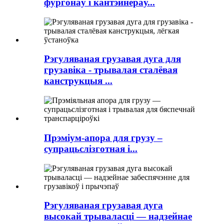
фургонаў і кантэйнераў...
Рэгуляваная грузавая дуга для
грузавіка - трывалая сталёвая
канструкцыя ...
Прэміум-апора для грузу –
супрацьслізготная і...
Рэгуляваная грузавая дуга
высокай трываласці — надзейнае