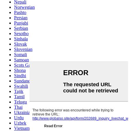
Nepali
Norwegian
Pashto
Persian
Punjabi
Serbian
Sesotho
Sinhala
Slovak
Slovenian
Somali
Samoan
Scots Gaelic
Shona
Sindhi
Sundanese
Swahili
Tajik
Tamil
Telugu
Thai
Ukrainian
Urdu
Uzbek
Vietnamese