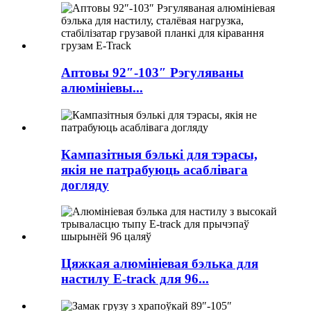
Аптовы 92″-103″ Рэгуляваны
алюмініевы...
Кампазітныя бэлькі для тэрасы,
якія не патрабуюць асаблівага
догляду
Цяжкая алюмініевая бэлька для
настилу E-track для 96...