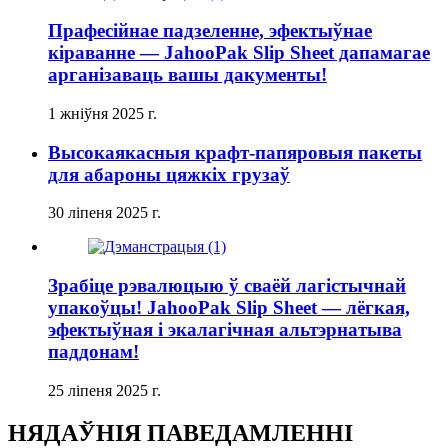
Прафесійнае падзеленне, эфектыўнае
кіраванне — JahooPak Slip Sheet дапамагае
арганізаваць вашы дакументы!
1 жніўня 2025 г.
Высокаякасныя крафт-папяровыя пакеты
для абароны цяжкіх грузаў
30 ліпеня 2025 г.
Зрабіце рэвалюцыю ў сваёй лагістычнай
упакоўцы! JahooPak Slip Sheet — лёгкая,
эфектыўная і экалагічная альтэрнатыва
паддонам!
25 ліпеня 2025 г.
НЯДАЎНІЯ ПАВЕДАМЛЕННІ