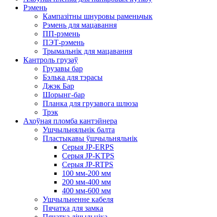
Рэмень
Кампазітны шнуровы раменьчык
Рэмень для мацавання
ПП-рэмень
ПЭТ-рэмень
Трымальнік для мацавання
Кантроль грузаў
Грузавы бар
Бэлька для тэрасы
Джэк Бар
Шорынг-бар
Планка для грузавога шлюза
Трэк
Ахоўная пломба кантэйнера
Ушчыльняльнік балта
Пластыкавы ўшчыльняльнік
Серыя JP-ERPS
Серыя JP-KTPS
Серыя JP-RTPS
100 мм-200 мм
200 мм-400 мм
400 мм-600 мм
Ушчыльненне кабеля
Пячатка для замка
Пячатка лічыльніка