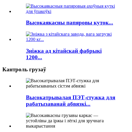
Высокаякасны папяровы куток...
Зніжка ад кітайскай фабрыкі
1200...
Кантроль грузаў
Высокатрывалая ПЭТ-стужка для
рабатызаванай абвязкі...