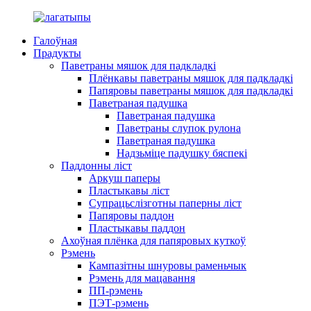
Галоўная
Прадукты
Паветраны мяшок для падкладкі
Плёнкавы паветраны мяшок для падкладкі
Папяровы паветраны мяшок для падкладкі
Паветраная падушка
Паветраная падушка
Паветраны слупок рулона
Паветраная падушка
Надзьміце падушку бяспекі
Паддонны ліст
Аркуш паперы
Пластыкавы ліст
Супрацьслізготны паперны ліст
Папяровы паддон
Пластыкавы паддон
Ахоўная плёнка для папяровых куткоў
Рэмень
Кампазітны шнуровы раменьчык
Рэмень для мацавання
ПП-рэмень
ПЭТ-рэмень