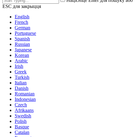
Націсніце Enter для пошуку або
ESC для закрыцця
English
French
German
Portuguese
Spanish
Russian
Japanese
Korean
Arabic
Irish
Greek
Turkish
Italian
Danish
Romanian
Indonesian
Czech
Afrikaans
Swedish
Polish
Basque
Catalan