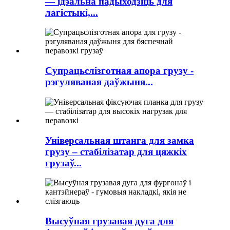
— ідэальна падыходзіць для
лагістыкі,...
Супрацьслізготная апора грузу -
рэгуляваная даўжыня...
Універсальная штанга для замка
грузу – стабілізатар для цяжкіх
грузаў...
Высуўная грузавая дуга для