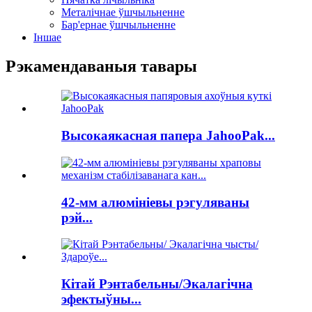
Металічнае ўшчыльненне
Бар'ернае ўшчыльненне
Іншае
Рэкамендаваныя тавары
Высокаякасная папера JahooPak...
42-мм алюмініевы рэгуляваны
рэй...
Кітай Рэнтабельны/Экалагічна
эфектыўны...