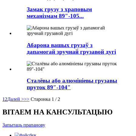
Замак грузу з храповым
механізмам 89″-105...
Абарона вашых грузаў з
дапамогай зручнай грузавой дугі
Сталёвы або алюмініевы грузавы
пруток 89″-104″
1
2
Далей >
>>
Старонка 1 / 2
ВІТАЕМ НА КАНСУЛЬТАЦЫЮ
Запытаць прапанову