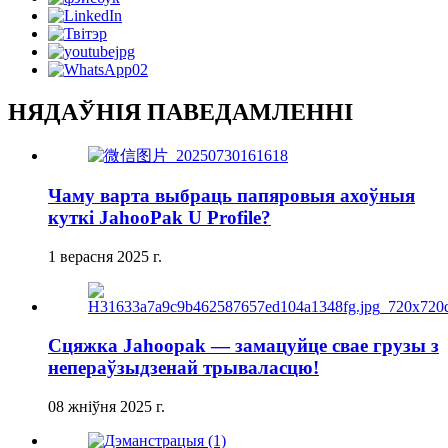
НЯДАЎНІЯ ПАВЕДАМЛЕННІ
Чаму варта выбраць папяровыя ахоўныя
куткі JahooPak U Profile?
1 верасня 2025 г.
Сцяжка Jahoopak — замацуйце свае грузы з
непераўзыдзенай трываласцю!
08 жніўня 2025 г.