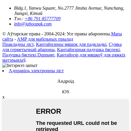
Bldg.1, Yanwu Square, No.2777 Jinsha Avenue, Nanchang,
Jiangxi, Кітай
Тэл.:
+86 791 85777709
info@jahoopak.com
© Аўтарскае права - 2004-2024: Усе правы абаронены.
Мапа
сайта
-
AMP для мабільных прылад
Пракладны ліст
,
Кантайнэрны мяшок для падкладкі
,
Сумка
для герметычнай абароны
,
Кантайнэрная падушка бяспекі
,
Падушка бяспекі Dunnage
,
Кантайнэр для мяшкоў для цяжкіх
матэрыялаў
,
Адправіць электронны ліст
Андроід
iOS
x