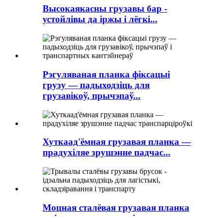
Высокаякасны грузавы бар -
устойлівы да іржы і лёгкі...
Рэгуляваная планка фіксацыі
грузу — падыходзіць для
грузавікоў, прычэпаў...
Хуткаад'ёмная грузавая планка —
прадухіляе зрушэнне падчас...
Моцная сталёвая грузавая планка