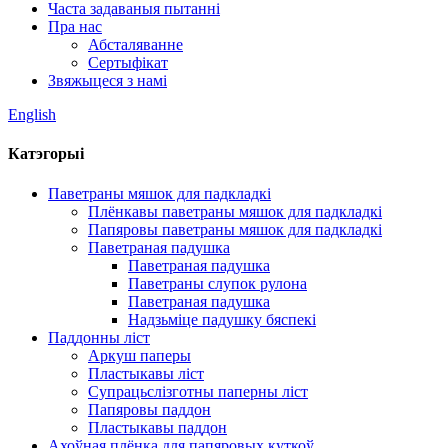
Часта задаваныя пытанні
Пра нас
Абсталяванне
Сертыфікат
Звяжыцеся з намі
English
Катэгорыі
Паветраны мяшок для падкладкі
Плёнкавы паветраны мяшок для падкладкі
Папяровы паветраны мяшок для падкладкі
Паветраная падушка
Паветраная падушка
Паветраны слупок рулона
Паветраная падушка
Надзьміце падушку бяспекі
Паддонны ліст
Аркуш паперы
Пластыкавы ліст
Супрацьслізготны паперны ліст
Папяровы паддон
Пластыкавы паддон
Ахоўная плёнка для папяровых куткоў