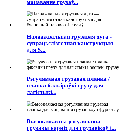
мацаванне грузаў...
Наладжвальная грузавая дуга -
супрацьслізготная канструкцыя
для S...
Рэгуляваная грузавая планка /
планка блакіроўкі грузу для
лагістыкі...
Высокаякасны рэгуляваны
грузавы карніз для грузавікоў і...