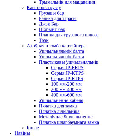
Трымальнік для мацавання
Кантроль грузаў
Грузавы бар
Бэлька для тэрасы
Джэк Бар
Шорынг-бар
Планка для грузавога шлюза
Трэк
Ахоўная пломба кантэйнера
Ушчыльняльнік балта
Ушчыльняльнік балта
Пластыкавы ўшчыльняльнік
Серыя JP-ERPS
Серыя JP-KTPS
Серыя JP-RTPS
100 мм-200 мм
200 мм-400 мм
400 мм-600 мм
Ушчыльненне кабеля
Пячатка для замка
Пячатка лічыльніка
Металічнае ўшчыльненне
Пячатка шлагбаумнага замка
Іншае
Навіны