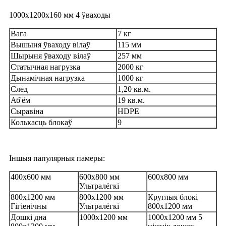
1000x1200x160 мм 4 ўваходы
Вага
7 кг
Вышыня ўваходу вілаў
115 мм
Шырыня ўваходу вілаў
257 мм
Статычная нагрузка
2000 кг
Дынамічная нагрузка
1000 кг
След
1,20 кв.м.
Аб'ём
19 кв.м.
Сыравіна
HDPE
Колькасць блокаў
9
Іншыя папулярныя памеры:
400x600 мм
600x800 мм
600x800 мм
Ультралёгкі
800x1200 мм
800x1200 мм
Круглыя ​​блокі
Гігіенічны
Ультралёгкі
800x1200 мм
Дошкі дна
1000x1200 мм
1000x1200 мм 5