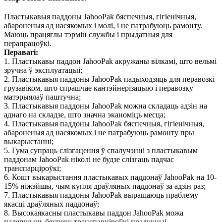
Пластыкавыя паддоны JahooPak бяспечныя, гігіенічныя,
абароненыя ад насякомых і молі, і не патрабуюць рамонту.
Маюць працяглы тэрмін службы і прыдатныя для
перапрацоўкі.
Перавагі:
1. Пластыкавы паддон JahooPak акружаны вілкамі, што вельмі
зручна ў эксплуатацыі;
2. Пластыкавыя паддоны JahooPak падыходзяць для перавозкі
грузавіком, што спрашчае кантэйнерізацыю і перавозку
матэрыялаў паштучна;
3. Пластыкавыя паддоны JahooPak можна складаць адзін на
аднаго на складзе, што значна эканоміць месца;
4. Пластыкавыя паддоны JahooPak бяспечныя, гігіенічныя,
абароненыя ад насякомых і не патрабуюць рамонту пры
выкарыстанні;
5. Гума супраць слізгацення ў спалучэнні з пластыкавым
паддонам JahooPak ніколі не будзе слізгаць падчас
транспарціроўкі;
6. Кошт выкарыстання пластыкавых паддонаў JahooPak на 10-
15% ніжэйшы, чым купля драўляных паддонаў за адзін раз;
7. Пластыкавыя паддоны JahooPak вырашаюць праблему
якасці драўляных паддонаў;
8. Высокаякасны пластыкавы паддон JahooPak можа
палепшыць бяспеку транспарціроўкі прадукцыі.