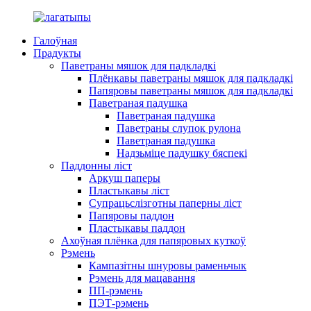
Галоўная
Прадукты
Паветраны мяшок для падкладкі
Плёнкавы паветраны мяшок для падкладкі
Папяровы паветраны мяшок для падкладкі
Паветраная падушка
Паветраная падушка
Паветраны слупок рулона
Паветраная падушка
Надзьміце падушку бяспекі
Паддонны ліст
Аркуш паперы
Пластыкавы ліст
Супрацьслізготны паперны ліст
Папяровы паддон
Пластыкавы паддон
Ахоўная плёнка для папяровых куткоў
Рэмень
Кампазітны шнуровы раменьчык
Рэмень для мацавання
ПП-рэмень
ПЭТ-рэмень