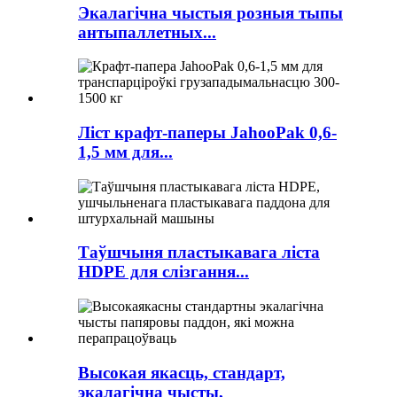
Экалагічна чыстыя розныя тыпы
антыпаллетных...
Ліст крафт-паперы JahooPak 0,6-
1,5 мм для...
Таўшчыня пластыкавага ліста
HDPE для слізгання...
Высокая якасць, стандарт,
экалагічна чысты,