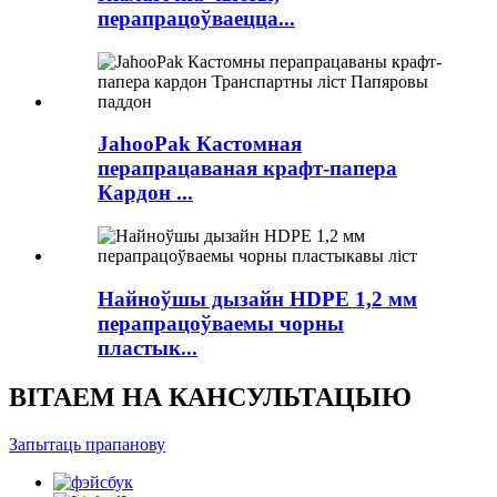
перапрацоўваецца...
JahooPak Кастомная
перапрацаваная крафт-папера
Кардон ...
Найноўшы дызайн HDPE 1,2 мм
перапрацоўваемы чорны
пластык...
ВІТАЕМ НА КАНСУЛЬТАЦЫЮ
Запытаць прапанову