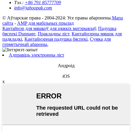
Тэл.:
+86 791 85777709
info@jahoopak.com
© Аўтарскае права - 2004-2024: Усе правы абаронены.
Мапа
сайта
-
AMP для мабільных прылад
Кантайнэр для мяшкоў для цяжкіх матэрыялаў
,
Падушка
бяспекі Dunnage
,
Пракладны ліст
,
Кантайнэрны мяшок для
падкладкі
,
Кантайнэрная падушка бяспекі
,
Сумка для
герметычнай абароны
,
Адправіць электронны ліст
Андроід
iOS
x