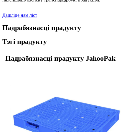
Дашліце нам ліст
Падрабязнасці прадукту
Тэгі прадукту
Падрабязнасці прадукту JahooPak