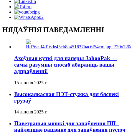
НЯДАЎНІЯ ПАВЕДАМЛЕННІ
Ахоўныя куткі для паперы JahooPak —
самы разумны спосаб абараніць вашы
адпраўленні!
15 ліпеня 2025 г.
Высокаякасная ПЭТ-стужка для бяспекі
грузаў
14 ліпеня 2025 г.
Паветраныя мяшкі для запаўнення ПП -
найлепшае рашэнне для запаўнення пустэч