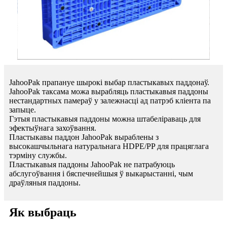
JahooPak прапануе шырокі выбар пластыкавых паддонаў.
JahooPak таксама можа вырабляць пластыкавыя паддоны
нестандартных памераў у залежнасці ад патрэб кліента па
запыце.
Гэтыя пластыкавыя паддоны можна штабеліраваць для
эфектыўнага захоўвання.
Пластыкавы паддон JahooPak выраблены з
высокашчыльнага натуральнага HDPE/PP для працяглага
тэрміну службы.
Пластыкавыя паддоны JahooPak не патрабуюць
абслугоўвання і бяспечнейшыя ў выкарыстанні, чым
драўляныя паддоны.
Як выбраць