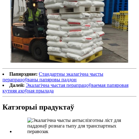
Папярэдняе:
Стандартны экалагічна чысты
перапрацоўваны папяровы паддон
Далей:
Экалагічна чыстая перапрацоўваемая папяровая
кутняя ахоўная прылада
Катэгорыі прадуктаў