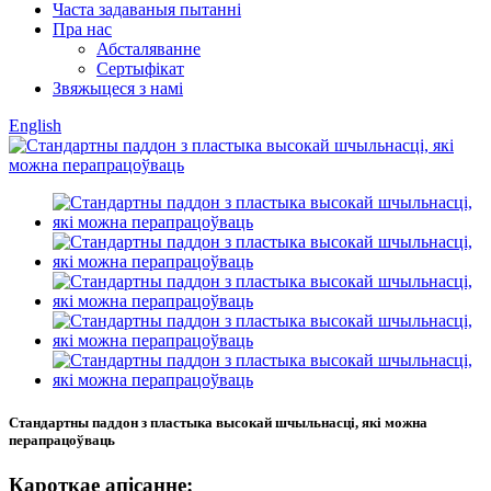
Часта задаваныя пытанні
Пра нас
Абсталяванне
Сертыфікат
Звяжыцеся з намі
English
Стандартны паддон з пластыка высокай шчыльнасці, які можна
перапрацоўваць
Кароткае апісанне: