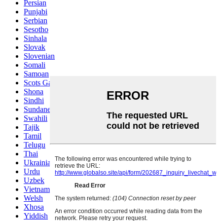
Persian
Punjabi
Serbian
Sesotho
Sinhala
Slovak
Slovenian
Somali
Samoan
Scots Gaelic
Shona
Sindhi
Sundanese
Swahili
Tajik
Tamil
Telugu
Thai
Ukrainian
Urdu
Uzbek
Vietnamese
Welsh
Xhosa
Yiddish