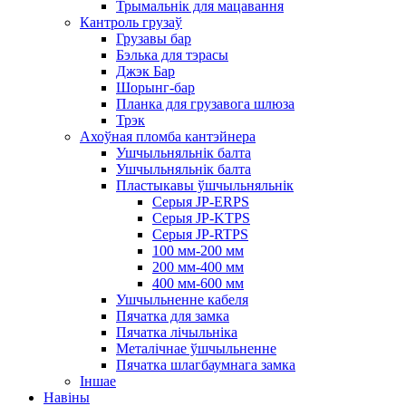
Трымальнік для мацавання
Кантроль грузаў
Грузавы бар
Бэлька для тэрасы
Джэк Бар
Шорынг-бар
Планка для грузавога шлюза
Трэк
Ахоўная пломба кантэйнера
Ушчыльняльнік балта
Ушчыльняльнік балта
Пластыкавы ўшчыльняльнік
Серыя JP-ERPS
Серыя JP-KTPS
Серыя JP-RTPS
100 мм-200 мм
200 мм-400 мм
400 мм-600 мм
Ушчыльненне кабеля
Пячатка для замка
Пячатка лічыльніка
Металічнае ўшчыльненне
Пячатка шлагбаумнага замка
Іншае
Навіны