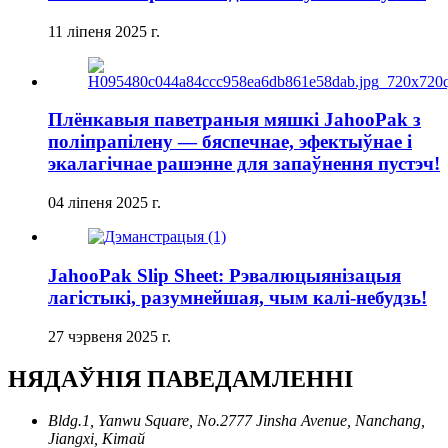
11 ліпеня 2025 г.
Плёнкавыя паветраныя мяшкі JahooPak з
поліпрапілену — бяспечнае, эфектыўнае і
экалагічнае рашэнне для запаўнення пустэч!
04 ліпеня 2025 г.
JahooPak Slip Sheet: Рэвалюцыянізацыя
лагістыкі, разумнейшая, чым калі-небудзь!
27 чэрвеня 2025 г.
НЯДАЎНІЯ ПАВЕДАМЛЕННІ
Bldg.1, Yanwu Square, No.2777 Jinsha Avenue, Nanchang,
Jiangxi, Кітай