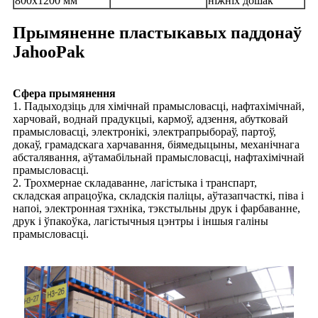
800x1200 мм
ніжніх дошак
Прымяненне пластыкавых паддонаў
JahooPak
Сфера прымянення
1. Падыходзіць для хімічнай прамысловасці, нафтахімічнай,
харчовай, воднай прадукцыі, кармоў, адзення, абутковай
прамысловасці, электронікі, электрапрыбораў, партоў,
докаў, грамадскага харчавання, біямедыцыны, механічнага
абсталявання, аўтамабільнай прамысловасці, нафтахімічнай
прамысловасці.
2. Трохмернае складаванне, лагістыка і транспарт,
складская апрацоўка, складскія паліцы, аўтазапчасткі, піва і
напоі, электронная тэхніка, тэкстыльны друк і фарбаванне,
друк і ўпакоўка, лагістычныя цэнтры і іншыя галіны
прамысловасці.