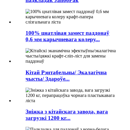
падкладак JahooPak
100% цнатлівая замест паддонаў
0,6 мм карычневага колеру...
Кітай Рэнтабельны/ Экалагічна
чысты/ Здароўе...
Зніжка з кітайскага завода, вага
загрузкі 1200 кг...