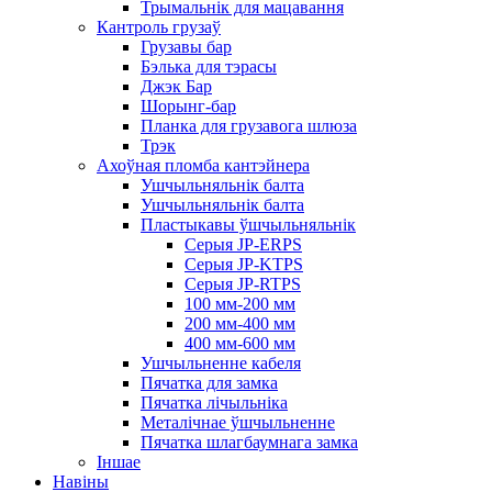
Трымальнік для мацавання
Кантроль грузаў
Грузавы бар
Бэлька для тэрасы
Джэк Бар
Шорынг-бар
Планка для грузавога шлюза
Трэк
Ахоўная пломба кантэйнера
Ушчыльняльнік балта
Ушчыльняльнік балта
Пластыкавы ўшчыльняльнік
Серыя JP-ERPS
Серыя JP-KTPS
Серыя JP-RTPS
100 мм-200 мм
200 мм-400 мм
400 мм-600 мм
Ушчыльненне кабеля
Пячатка для замка
Пячатка лічыльніка
Металічнае ўшчыльненне
Пячатка шлагбаумнага замка
Іншае
Навіны