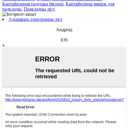
Кантайнэрная падушка бяспекі
,
Кантайнэрны мяшок для
падкладкі
,
Пракладны ліст
,
Адправіць электронны ліст
Андроід
iOS
x