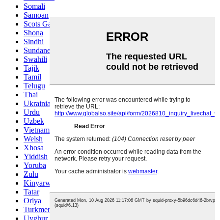
Somali
Samoan
Scots Gaelic
Shona
Sindhi
Sundanese
Swahili
Tajik
Tamil
Telugu
Thai
Ukrainian
Urdu
Uzbek
Vietnamese
Welsh
Xhosa
Yiddish
Yoruba
Zulu
Kinyarwanda
Tatar
Oriya
Turkmen
Uyghur