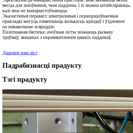
месца для захоўвання, чым паддоны, і іх можна штабеліраваць,
калі яны не выкарыстоўваюцца.
Экалагічныя перавагі: шматразовыя і перапрацоўваемыя
пракладкі могуць паменшыць колькасць адходаў і ўздзеянне
на навакольнае асяроддзе.
Палепшаная бяспека: ахоўныя лісты зніжаюць рызыку
траўмаў, звязаных з перамяшчэннем цяжкіх паддонаў.
Дашліце нам ліст
Падрабязнасці прадукту
Тэгі прадукту