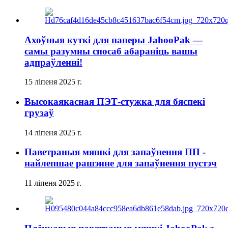
Ахоўныя куткі для паперы JahooPak —
самы разумны спосаб абараніць вашы
адпраўленні!
15 ліпеня 2025 г.
Высокаякасная ПЭТ-стужка для бяспекі
грузаў
14 ліпеня 2025 г.
Паветраныя мяшкі для запаўнення ПП -
найлепшае рашэнне для запаўнення пустэч
11 ліпеня 2025 г.