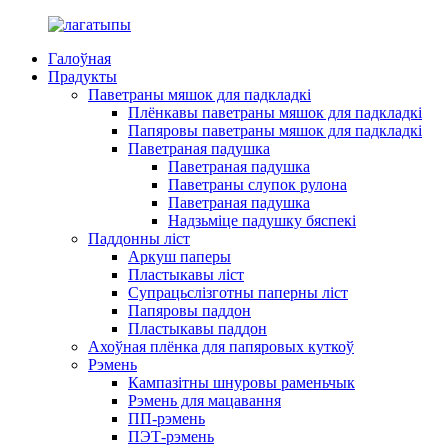
Галоўная
Прадукты
Паветраны мяшок для падкладкі
Плёнкавы паветраны мяшок для падкладкі
Папяровы паветраны мяшок для падкладкі
Паветраная падушка
Паветраная падушка
Паветраны слупок рулона
Паветраная падушка
Надзьміце падушку бяспекі
Паддонны ліст
Аркуш паперы
Пластыкавы ліст
Супрацьслізготны паперны ліст
Папяровы паддон
Пластыкавы паддон
Ахоўная плёнка для папяровых куткоў
Рэмень
Кампазітны шнуровы раменьчык
Рэмень для мацавання
ПП-рэмень
ПЭТ-рэмень