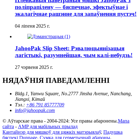
Плёнкавыя паветраныя мяшкі JahooPak з
поліпрапілену — бяспечнае, эфектыўнае і
экалагічнае рашэнне для запаўнення пустэч!
04 ліпеня 2025 г.
JahooPak Slip Sheet: Рэвалюцыянізацыя
лагістыкі, разумнейшая, чым калі-небудзь!
27 чэрвеня 2025 г.
НЯДАЎНІЯ ПАВЕДАМЛЕННІ
Bldg.1, Yanwu Square, No.2777 Jinsha Avenue, Nanchang,
Jiangxi, Кітай
Тэл.:
+86 791 85777709
info@jahoopak.com
© Аўтарскае права - 2004-2024: Усе правы абаронены.
Мапа
сайта
-
AMP для мабільных прылад
Кантайнэр для мяшкоў для цяжкіх матэрыялаў
,
Падушка
бяспекі Dunnage
,
Сумка для герметычнай абароны
,