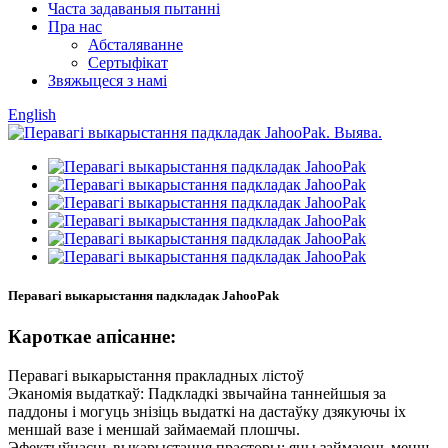
Часта задаваныя пытанні
Пра нас
Абсталяванне
Сертыфікат
Звяжыцеся з намі
English
Перавагі выкарыстання падкладак JahooPak
Кароткае апісанне:
Перавагі выкарыстання пракладных лістоў
Эканомія выдаткаў: Падкладкі звычайна таннейшыя за
паддоны і могуць знізіць выдаткі на дастаўку дзякуючы іх
меншай вазе і меншай займаемай плошчы.
Эфектыўнасць выкарыстання прасторы: яны займаюць менш