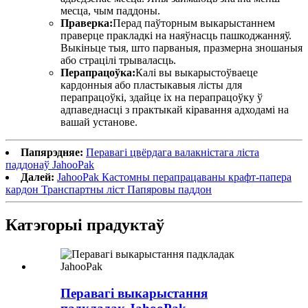
месца, чым паддоны.
Праверка:
Перад паўторным выкарыстаннем
праверце пракладкі на наяўнасць пашкоджанняў.
Выкіньце тыя, што парваныя, празмерна зношаныя
або страцілі трываласць.
Перапрацоўка:
Калі вы выкарыстоўваеце
кардонныя або пластыкавыя лісты для
перапрацоўкі, здайце іх на перапрацоўку ў
адпаведнасці з практыкай кіравання адходамі на
вашай установе.
Папярэдняе:
Перавагі цвёрдага валакністага ліста
паддонаў JahooPak
Далей:
JahooPak Кастомны перапрацаваны крафт-папера
кардон Транспартны ліст Папяровы паддон
Катэгорыі прадуктаў
Перавагі выкарыстання