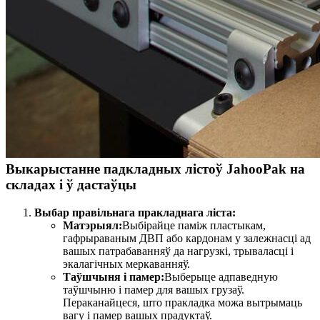
Выкарыстанне падкладных лістоў JahooPak на
складах і ў дастаўцы
Выбар правільнага пракладнага ліста:
Матэрыял:
Выбірайце паміж пластыкам,
гафрыраваным ДВП або кардонам у залежнасці ад
вашых патрабаванняў да нагрузкі, трываласці і
экалагічных меркаванняў.
Таўшчыня і памер:
Выберыце адпаведную
таўшчыню і памер для вашых грузаў.
Пераканайцеся, што пракладка можа вытрымаць
вагу і памер вашых прадуктаў.