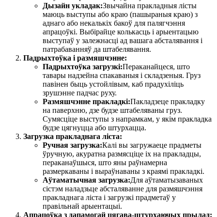
Дызайн укладак:
Звычайна пракладныя лісты
маюць выступы або краю (пашыраныя краю) з
аднаго або некалькіх бакоў для палягчэння
апрацоўкі. Выбірайце колькасць і арыентацыю
выступаў у залежнасці ад вашага абсталявання і
патрабаванняў да штабелявання.
Падрыхтоўка і размяшчэнне:
Падрыхтоўка загрузкі:
Пераканайцеся, што
тавары надзейна спакаваныя і складзеныя. Груз
павінен быць устойлівым, каб прадухіліць
зрушэнне падчас руху.
Размяшчэнне пракладкі:
Пакладзеце пракладку
на паверхню, дзе будзе штабеляваны груз.
Сумясціце выступы з напрамкам, у якім пракладка
будзе цягнуцца або штурхацца.
Загрузка пракладнага ліста:
Ручная загрузка:
Калі вы загружаеце прадметы
ўручную, акуратна размясціце іх на пракладцы,
пераканаўшыся, што яны раўнамерна
размеркаваны і выраўнаваны з краямі пракладкі.
Аўтаматычная загрузка:
Для аўтаматызаваных
сістэм наладзьце абсталяванне для размяшчэння
пракладнага ліста і загрузкі прадметаў у
правільнай арыентацыі.
Апрацоўка з дапамогай цягава-штурхаючых прылад: