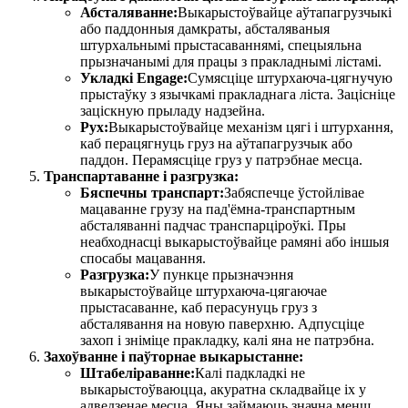
Абсталяванне:
Выкарыстоўвайце аўтапагрузчыкі
або паддонныя дамкраты, абсталяваныя
штурхальнымі прыстасаваннямі, спецыяльна
прызначанымі для працы з пракладнымі лістамі.
Укладкі Engage:
Сумясціце штурхаюча-цягнучую
прыстаўку з язычкамі пракладнага ліста. Зацісніце
заціскную прыладу надзейна.
Рух:
Выкарыстоўвайце механізм цягі і штурхання,
каб перацягнуць груз на аўтапагрузчык або
паддон. Перамясціце груз у патрэбнае месца.
Транспартаванне і разгрузка:
Бяспечны транспарт:
Забяспечце ўстойлівае
мацаванне грузу на пад'ёмна-транспартным
абсталяванні падчас транспарціроўкі. Пры
неабходнасці выкарыстоўвайце рамяні або іншыя
спосабы мацавання.
Разгрузка:
У пункце прызначэння
выкарыстоўвайце штурхаюча-цягаючае
прыстасаванне, каб перасунуць груз з
абсталявання на новую паверхню. Адпусціце
захоп і зніміце пракладку, калі яна не патрэбна.
Захоўванне і паўторнае выкарыстанне:
Штабеліраванне:
Калі падкладкі не
выкарыстоўваюцца, акуратна складвайце іх у
адведзенае месца. Яны займаюць значна менш